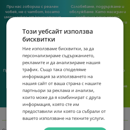
При нас говориш с реален
Сглобяваме, поддържаме и
човек, не с чатбот, когато
обслужваме. Като магазин и
имаш нужда от консултация
сервиз на едно място
или справяне с проблем.
гарантираме бърза реакция и
познаване на твоята
Този уебсайт използва
система.
бисквитки
Ние използваме бисквитки, за да
персонализираме съдържанието,
рекламите и да анализираме нашия
трафик. Също така споделяме
Предлагаме различни методи
Ние сме малък екип и точно
на плащане, включително
затова поемаме лична
информация за използването на
възможност за плащане с
отговорност за всяка
нашия сайт от ваша страна с нашите
криптовалута.
поръчка. Ако има проблем – не
партньори за реклама и анализи,
го прехвърляме, а го
решаваме.
които може да я комбинират с друга
информация, която сте им
предоставили или която са събрали от
вашето използване на техните услуги.
Информация