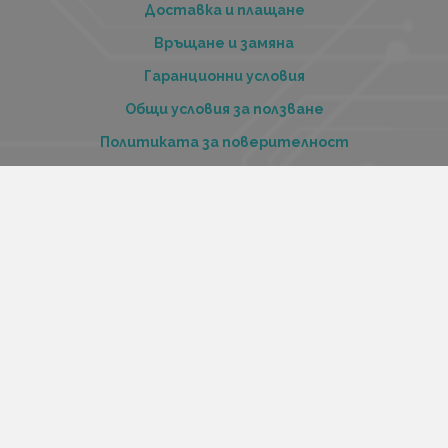
Доставка и плащане
Връщане и замяна
Гаранционни условия
Общи условия за ползване
Политиката за поверителност
Политика за използване на бисквитки
При възникване на спор, свързан с покупка онлайн,
можете да ползвате сайта ОРС
Вашите права
Отказ от сделка
За нас
Купи стоки и услуги на изплащане с tbi bank
Услуги
Карта на сайта