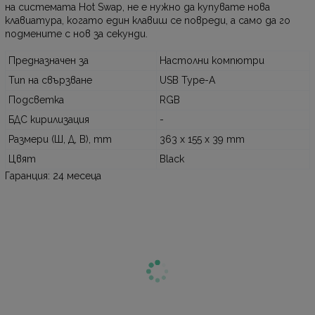
на системата Hot Swap, не е нужно да купувате нова
клавиатура, когато един клавиш се повреди, а само да го
подмените с нов за секунди.
Предназначен за
Настолни компютри
Тип на свързване
USB Type-A
Подсветка
RGB
БДС кирилизация
-
Размери (Ш, Д, В), mm
363 x 155 x 39 mm
Цвят
Black
Гаранция: 24 месеца