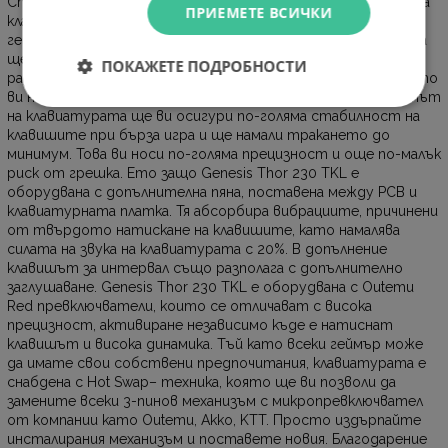
Стремете се да бъдете по-добри във всяка игра с новата
ПРИЕМЕТЕ ВСИЧКИ
клавиатура Genesis Thor 230 TKL. Без значение колко добри
геймъри сте може да бъдете сигурни, че тази клавиатура
ще изведе вашия геймплей на още по-високо ниво. Тя
ПОКАЖЕТЕ ПОДРОБНОСТИ
разполага с иновативни технически характеристики, които
ви носят реално предимство по време на гейминг. Дизайнът
на клавиатурата ще ви осигури по-голяма стабилност на
клавишите при бърза игра и ще намали тракането до
минимум. Това ви носи по-голяма прецизност и още по-малък
риск от грешка. Ето защо Genesis Thor 230 TKL е
оборудвана с допълнителна пяна, поставена между PCB и
клавиатурната платка. Тя абсорбира вибрациите, причинени
от твърдото натискане на клавишите, като намалява
силата на звука на клавиатурата с 20%. В допълнение
клавишът за интервал също разполага с допълнително
заглушаване. Genesis Thor 230 TKL е оборудвана с Outemu
Red превключватели, които се отличават с висока
прецизност, активиране независимо къде е натиснат
клавишът и висока динамика. Тъй като всеки геймър може
да имате свои собствени предпочитания, клавиатурата е
снабдена с Hot Swap– техника, която ще ви позволи да
замените всеки 3-пинов механизъм с микропревключвател
от компании като Outemu, Akko, KTT. Просто издърпайте
инсталирания механизъм и поставете новия. Благодарение