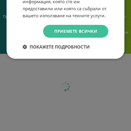
информация, която сте им
предоставили или която са събрали от
вашето използване на техните услуги.
Предлагаме различни методи
Ние сме малък екип и точно
на плащане, включително
затова поемаме лична
възможност за плащане с
отговорност за всяка
ПРИЕМЕТЕ ВСИЧКИ
криптовалута.
поръчка. Ако има проблем – не
го прехвърляме, а го
решаваме.
ПОКАЖЕТЕ ПОДРОБНОСТИ