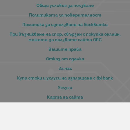
Общи условия за ползване
Политиката за поверителност
Политика за използване на бисквитки
При възникване на спор, свързан с покупка онлайн,
можете да ползвате сайта ОРС
Вашите права
Отказ от сделка
За нас
Купи стоки и услуги на изплащане с tbi bank
Услуги
Карта на сайта
Контакти
Контакти