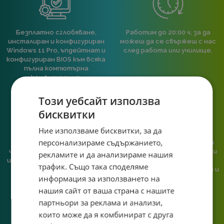
Безплатно сглобяване,
Работим до 20:00 ч, за да
инсталиран и конфигуриран
можеш да се свържеш с нас
Windows 11 Pro, ъпдейтнат и
след работа или училище.
конфигуриран BIOS към всяка
пълна компютърна
конфигурация.
Този уебсайт използва
бисквитки
Ние използваме бисквитки, за да
персонализираме съдържанието,
При нас говориш с реален
Сглобяваме, поддържаме и
човек, не с чатбот, когато
обслужваме. Като магазин и
рекламите и да анализираме нашия
имаш нужда от консултация
сервиз на едно място
трафик. Също така споделяме
или справяне с проблем.
гарантираме бърза реакция и
информация за използването на
познаване на твоята
система.
нашия сайт от ваша страна с нашите
партньори за реклама и анализи,
които може да я комбинират с друга