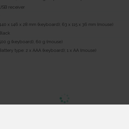
USB receiver
-
440 x 146 x 28 mm (keyboard); 63 x 115 x 36 mm (mouse)
Black
500 g (keyboard), 60 g (mouse)
Battery type: 2 x AAA (keyboard); 1 x AA (mouse)