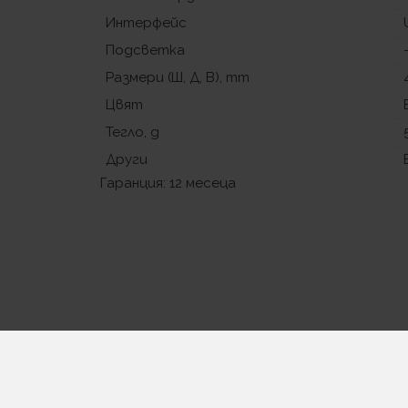
Интерфейс
Подсветка
Размери (Ш, Д, В), mm
Цвят
Тегло, g
Други
Гаранция: 12 месеца