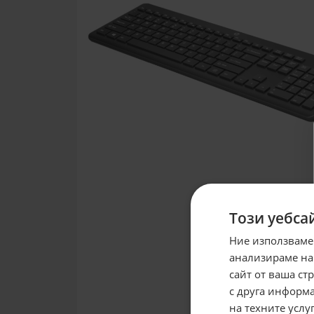
Този уебса
Ние използваме
анализираме на
сайт от ваша ст
с друга информа
на техните услуг