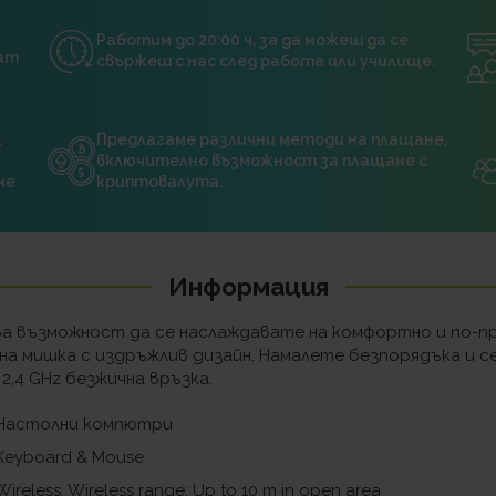
Работим до 20:00 ч, за да можеш да се
нат
свържеш с нас след работа или училище.
.
Предлагаме различни методи на плащане,
включително възможност за плащане с
не
криптовалута.
Информация
ва възможност да се наслаждавате на комфортно и по-п
обна мишка с издръжлив дизайн. Намалете безпорядъка и
2,4 GHz безжична връзка.
Настолни компютри
Keyboard & Mouse
Wireless, Wireless range: Up to 10 m in open area