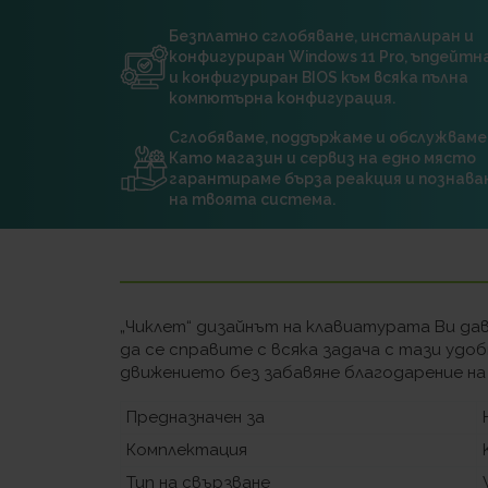
Безплатно сглобяване, инсталиран и
конфигуриран Windows 11 Pro, ъпдейт
и конфигуриран BIOS към всяка пълна
компютърна конфигурация.
Сглобяваме, поддържаме и обслужваме
Като магазин и сервиз на едно място
гарантираме бърза реакция и познава
на твоята система.
„Чиклет“ дизайнът на клавиатурата Ви да
да се справите с всяка задача с тази уд
движението без забавяне благодарение на 
Предназначен за
Комплектация
Тип на свързване