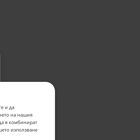
е и да
нето на нашия
 да я комбинират
ашето използване