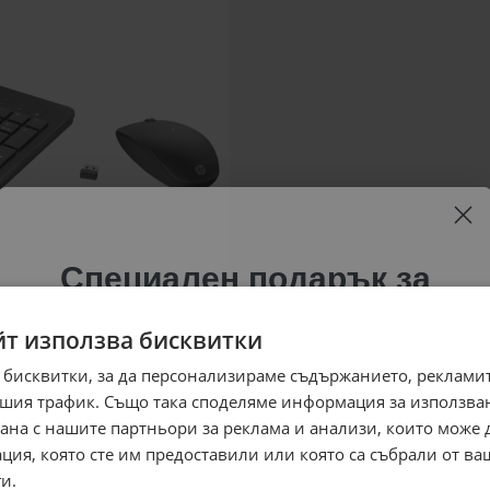
Специален подарък за
теб!
йт използва бисквитки
Абонирай се за ексклузивни седмични оферти и
 бисквитки, за да персонализираме съдържанието, рекламит
специални предложения само за теб като
шия трафик. Също така споделяме информация за използва
въведеш само email адрес и получи отстъпка от
рана с нашите партньори за реклама и анализи, които може
първата ти поръчка.
ция, която сте им предоставили или която са събрали от в
Email
и.