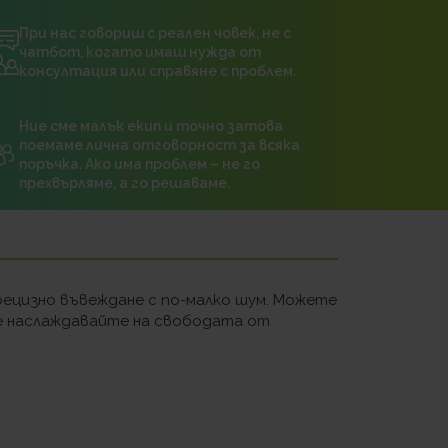
При нас говориш с реален човек, не с
чатбот, когато имаш нужда от
консултация или справяне с проблем.
Ние сме малък екип и точно затова
поемаме лична отговорност за всяка
поръчка. Ако има проблем – не го
прехвърляме, а го решаваме.
рецизно въвеждане с по-малко шум. Можете
 се наслаждавайте на свободата от