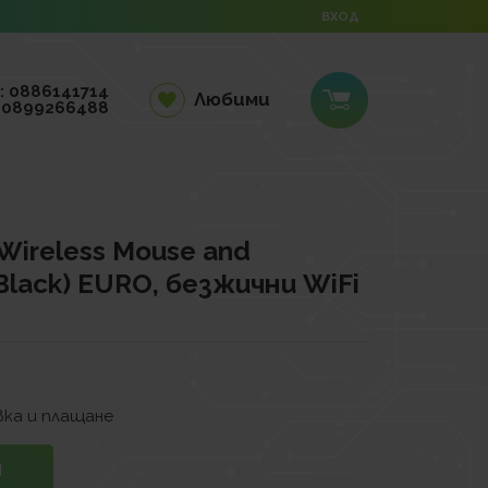
ВХОД
: 0886141714
Любими
 0899266488
Wireless Mouse and
Black) EURO, безжични WiFi
ка и плащане
И