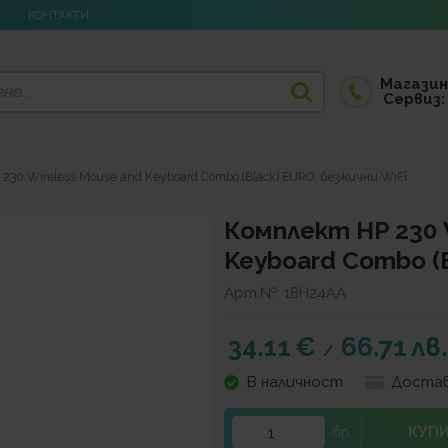
КОНТАКТИ
Магазин
Сервиз:
230 Wireless Mouse and Keyboard Combo (Black) EURO, безжични WiFi
Комплект HP 230 
Keyboard Combo (
Арт.№:
18H24AA
34.11
€
66.71
лв.
/
В наличност
Достав
КУП
бр.