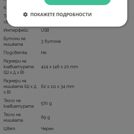
Комплектация
Клавиатура и мишка
ПОКАЖЕТЕ ПОДРОБНОСТИ
Тип на
Кабелно (USB)
свързване
Интерфейс
USB
Бутони на
3 бутона
мишката
Подсветка
Не
Размери на
клавиатурата
424 x 146 x 20 mm
(Ш x Д x В)
Размери на
мишката (Ш x Д
62 x 111 x 34 mm
x В)
Тегло на
570 g
клавиатурата
Тегло на
69 g
мишката
Цвят
Черен