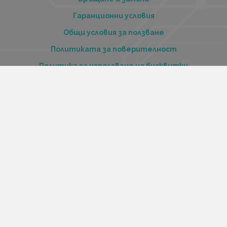
Гаранционни условия
Общи условия за ползване
Политиката за поверителност
Политика за използване на бисквитки
При възникване на спор, свързан с покупка онлайн,
можете да ползвате сайта ОРС
Вашите права
Отказ от сделка
За нас
Купи стоки и услуги на изплащане с tbi bank
Услуги
Карта на сайта
Контакти