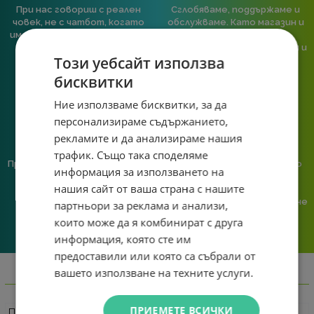
При нас говориш с реален
Сглобяваме, поддържаме и
човек, не с чатбот, когато
обслужваме. Като магазин и
имаш нужда от консултация
сервиз на едно място
или справяне с проблем.
гарантираме бърза реакция и
Този уебсайт използва
познаване на твоята
система.
бисквитки
Ние използваме бисквитки, за да
персонализираме съдържанието,
рекламите и да анализираме нашия
трафик. Също така споделяме
Предлагаме различни методи
Ние сме малък екип и точно
информация за използването на
на плащане, включително
затова поемаме лична
нашия сайт от ваша страна с нашите
възможност за плащане с
отговорност за всяка
криптовалута.
поръчка. Ако има проблем – не
партньори за реклама и анализи,
го прехвърляме, а го
които може да я комбинират с друга
решаваме.
информация, която сте им
предоставили или която са събрали от
вашето използване на техните услуги.
Информация
ПРИЕМЕТЕ ВСИЧКИ
Предназначение
Настолни компютри