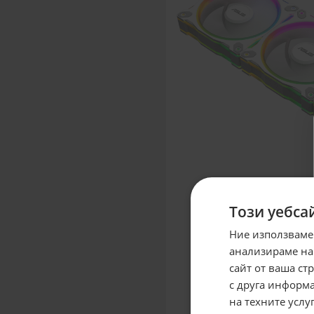
Този уебса
Ние използваме
анализираме на
сайт от ваша ст
с друга информа
на техните услуг