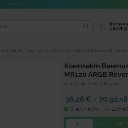
КОНТАКТИ
Магазин
Сервиз:
Комплект Вентилатори 3в1 ASUS PRIME MR120 ARGB Reverse White Editio
Комплект Вентил
MR120 ARGB Revers
Арт.№:
90DA00L3-B09020
36.26
€
70.92
лв
/
В наличност
Достав
КУП
бр.