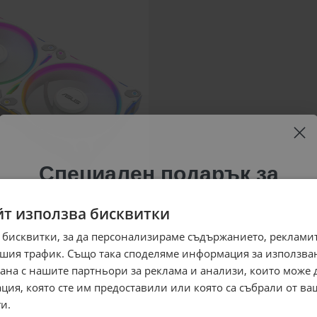
Специален подарък за
теб!
йт използва бисквитки
Абонирай се за ексклузивни седмични оферти и
 бисквитки, за да персонализираме съдържанието, рекламит
специални предложения само за теб като
шия трафик. Също така споделяме информация за използва
въведеш само email адрес и получи отстъпка от
рана с нашите партньори за реклама и анализи, които може
първата ти поръчка.
ция, която сте им предоставили или която са събрали от в
Email
и.