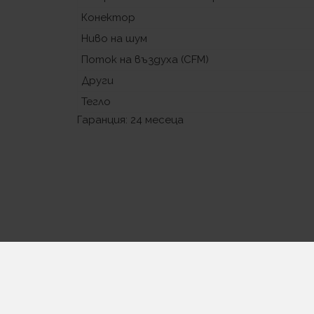
Конектор
Ниво на шум
Поток на въздуха (CFM)
Други
Тегло
Гаранция: 24 месеца