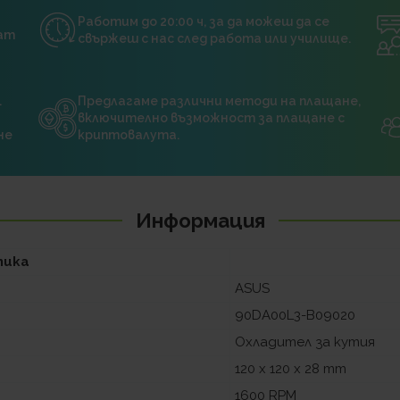
Работим до 20:00 ч, за да можеш да се
нат
свържеш с нас след работа или училище.
.
Предлагаме различни методи на плащане,
включително възможност за плащане с
не
криптовалута.
Информация
тика
ASUS
90DA00L3-B09020
Охладител за кутия
120 x 120 x 28 mm
1600 RPM