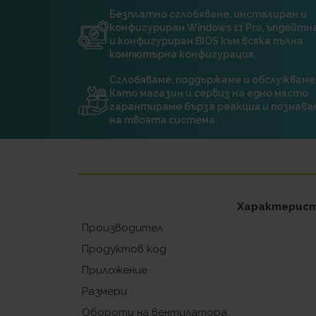
Безплатно сглобяване, инсталиран и
конфигуриран Windows 11 Pro, ъпдейт
и конфигуриран BIOS към всяка пълна
компютърна конфигурация.
Сглобяваме, поддържаме и обслужваме
Като магазин и сервиз на едно място
гарантираме бърза реакция и познава
на твоята система.
Характерис
Производител
Продуктов код
Приложение
Размери
Обороти на вентилатора