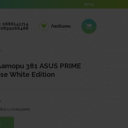
ВХОД
: 0886141714
Любими
 0899266488
n
атори 3в1 ASUS PRIME
e White Edition
.
ка и плащане
И