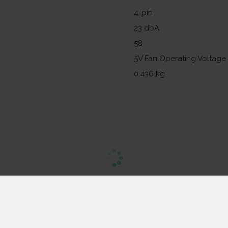
4-pin
23 dbA
58
5V Fan Operating Voltage
0.436 kg