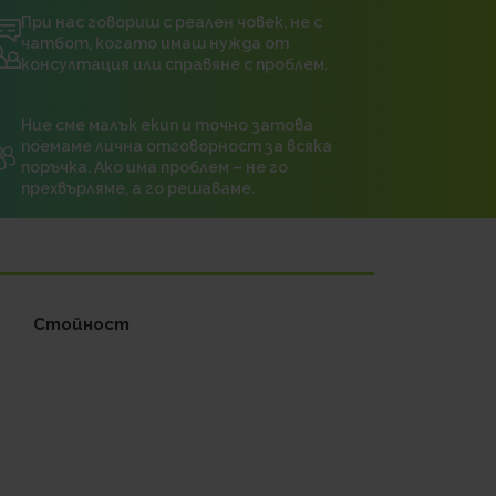
При нас говориш с реален човек, не с
чатбот, когато имаш нужда от
консултация или справяне с проблем.
Ние сме малък екип и точно затова
поемаме лична отговорност за всяка
поръчка. Ако има проблем – не го
прехвърляме, а го решаваме.
Стойност