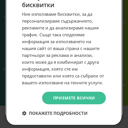
бисквитки
При нас говориш с реален
Сглобяваме, поддържаме и
човек, не с чатбот, когато
обслужваме. Като магазин и
Специален подарък за
Ние използваме бисквитки, за да
имаш нужда от консултация
сервиз на едно място
персонализираме съдържанието,
или справяне с проблем.
гарантираме бърза реакция и
теб!
рекламите и да анализираме нашия
познаване на твоята
система.
Абонирай се за ексклузивни седмични оферти и
трафик. Също така споделяме
специални предложения само за теб като
информация за използването на
въведеш само email адрес и получи отстъпка от
нашия сайт от ваша страна с нашите
първата ти поръчка.
партньори за реклама и анализи,
Email
които може да я комбинират с друга
информация, която сте им
Предлагаме различни методи
Ние сме малък екип и точно
на плащане, включително
затова поемаме лична
предоставили или която са събрали от
Абонирам се
възможност за плащане с
отговорност за всяка
вашето използване на техните услуги.
криптовалута.
поръчка. Ако има проблем – не
го прехвърляме, а го
решаваме.
Не искам подарък
ПРИЕМЕТЕ ВСИЧКИ
ПОКАЖЕТЕ ПОДРОБНОСТИ
Информация