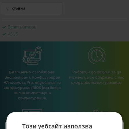
СРАВНИ
Вентилатори
ASUS
Безплатно сглобяване,
Работим до 20:00 ч, за да
инсталиран и конфигуриран
можеш да се свържеш с нас
Windows 11 Pro, ъпдейтнат и
след работа или училище.
конфигуриран BIOS към всяка
пълна компютърна
конфигурация.
Този уебсайт използва