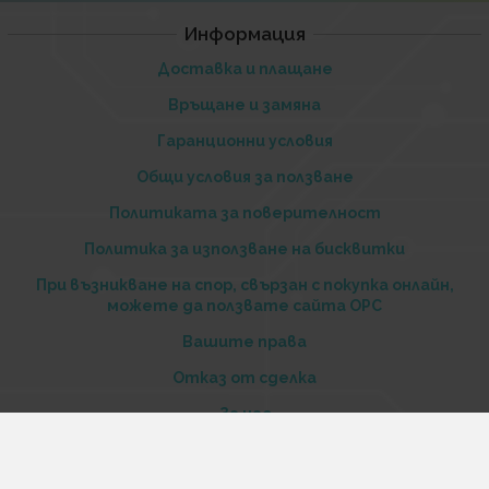
Информация
Доставка и плащане
Връщане и замяна
Гаранционни условия
Общи условия за ползване
Политиката за поверителност
Политика за използване на бисквитки
При възникване на спор, свързан с покупка онлайн,
можете да ползвате сайта ОРС
Вашите права
Отказ от сделка
За нас
Купи стоки и услуги на изплащане с tbi bank
Услуги