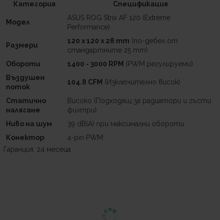
Категория
Спецификация
ASUS ROG Strix AF 120 (Extreme
Модел
Performance)
120 x 120 x 28 mm
(по-дебел от
Размери
стандартните 25 mm)
Обороти
1400 - 3000 RPM
(PWM регулируеми)
Въздушен
104.8 CFM
(Изключително висок)
поток
Статично
Високо (Подходящ за радиатори и гъсти
налягане
филтри)
Ниво на шум
39 dB(A) при максимални обороти
Конектор
4-pin PWM
Гаранция: 24 месеца