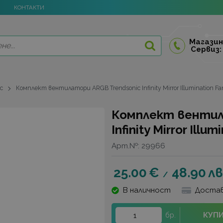
КОНТАКТИ
Магазин
Сервиз:
ic
Комплект вентилатори ARGB Trendsonic Infinity Mirror Illumination Fan
Комплект вентил
Infinity Mirror Illu
Арт.№:
29966
25.00
€
48.90
лв
/
В наличност
Достав
КУП
бр.