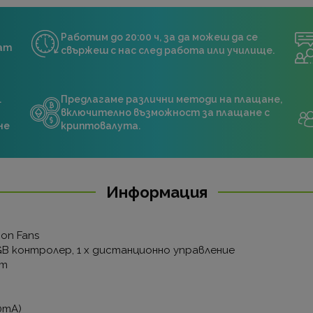
Работим до 20:00 ч, за да можеш да се
нат
свържеш с нас след работа или училище.
.
Предлагаме различни методи на плащане,
включително възможност за плащане с
не
криптовалута.
Информация
tion Fans
GB контролер, 1 х дистанционно управление
mm
0mA)