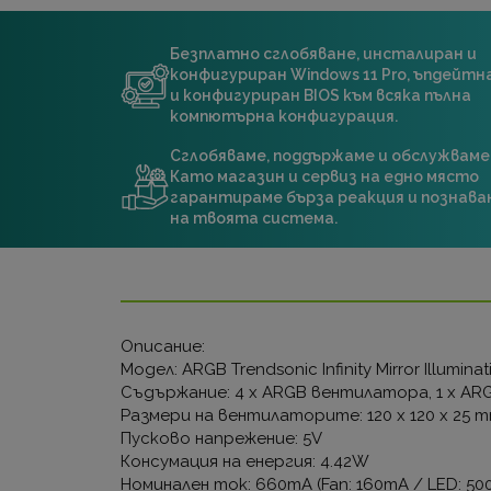
Безплатно сглобяване, инсталиран и
конфигуриран Windows 11 Pro, ъпдейт
и конфигуриран BIOS към всяка пълна
компютърна конфигурация.
Сглобяваме, поддържаме и обслужваме
Като магазин и сервиз на едно място
гарантираме бърза реакция и познава
на твоята система.
Описание:
Модел: ARGB Trendsonic Infinity Mirror Illumina
Съдържание: 4 х ARGB вентилатора, 1 х AR
Размери на вентилаторите: 120 x 120 x 25 
Пусково напрежение: 5V
Консумация на енергия: 4.42W
Номинален ток: 660mA (Fan: 160mA / LED: 50