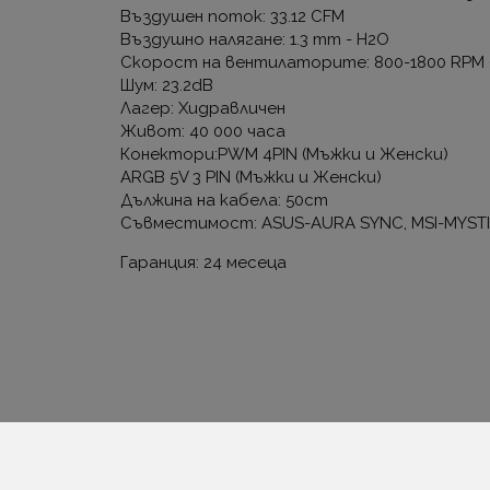
Въздушен поток: 33.12 CFM
Въздушно налягане: 1.3 mm - H2O
Скорост на вентилаторите: 800-1800 RPM
Шум: 23.2dB
Лагер: Хидравличен
Живот: 40 000 часа
Конектори:PWM 4PIN (Мъжки и Женски)
ARGB 5V 3 PIN (Мъжки и Женски)
Дължина на кабела: 50cm
Съвместимост: ASUS-AURA SYNC, MSI-MYSTI
Гаранция: 24 месеца