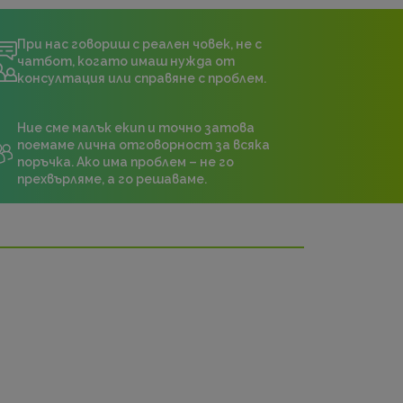
При нас говориш с реален човек, не с
чатбот, когато имаш нужда от
консултация или справяне с проблем.
Ние сме малък екип и точно затова
поемаме лична отговорност за всяка
поръчка. Ако има проблем – не го
прехвърляме, а го решаваме.