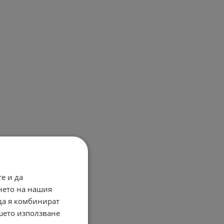
е и да
нето на нашия
 да я комбинират
ашето използване