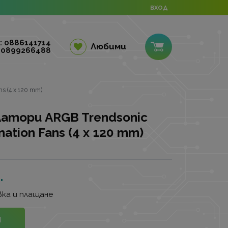
ВХОД
: 0886141714
Любими
 0899266488
s (4 x 120 mm)
атори ARGB Trendsonic
mination Fans (4 x 120 mm)
.
ка и плащане
И