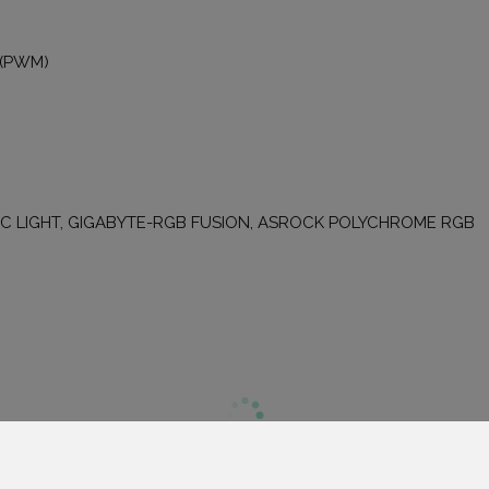
 (PWM)
C LIGHT, GIGABYTE-RGB FUSION, ASROCK POLYCHROME RGB