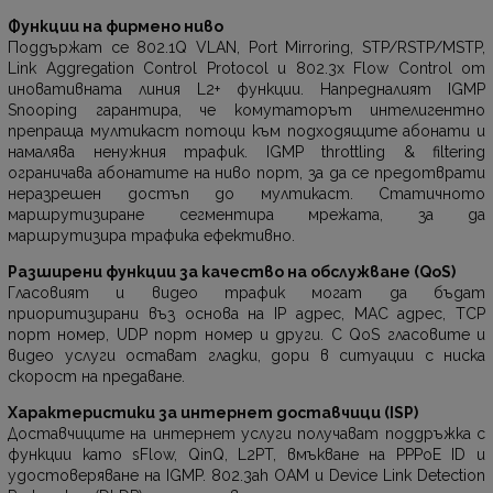
Функции на фирмено ниво
Поддържат се 802.1Q VLAN, Port Mirroring, STP/RSTP/MSTP,
Link Aggregation Control Protocol и 802.3x Flow Control от
иновативната линия L2+ функции. Напредналият IGMP
Snooping гарантира, че комутаторът интелигентно
препраща мултикаст потоци към подходящите абонати и
намалява ненужния трафик. IGMP throttling & filtering
ограничава абонатите на ниво порт, за да се предотврати
неразрешен достъп до мултикаст. Статичното
маршрутизиране сегментира мрежата, за да
маршрутизира трафика ефективно.
Разширени функции за качество на обслужване (QoS)
Гласовият и видео трафик могат да бъдат
приоритизирани въз основа на IP адрес, MAC адрес, TCP
порт номер, UDP порт номер и други. С QoS гласовите и
видео услуги остават гладки, дори в ситуации с ниска
скорост на предаване.
Характеристики за интернет доставчици (ISP)
Доставчиците на интернет услуги получават поддръжка с
функции като sFlow, QinQ, L2PT, вмъкване на PPPoE ID и
удостоверяване на IGMP. 802.3ah OAM и Device Link Detection