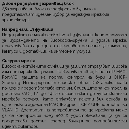
Двоен резервен захранващ блок
Два захранващи блока се подкрепят взаимно и
представляват идеален избор за надеждна мрежова
архитектура.
Напреднали L3 функции
Поддържат се множество L2+ и L3 функции, които помагат
за изграждането на високоскалируема и здрава мрежа,
осигурявайки надеждно и ефективно решение за компании,
кампуси и доставчици на интернет услуги.
Сигурна мрежа
Висококачествените функции за защита отразяват широка
гама от мрежови заплахи. Те включват свързване на IP-MAC-
Port-VID, защита на порта, контрол на бури и DHCP-
Snooping. Интегрираният списък с общи DoS атаки прави
по-лесно предотвратяването им. Списъците за контрол на
достъпа (ACL, L2 до L4) го ограничават до чувствителни
мрежови ресурси, като отказват пакети въз основа на
източника и адреса на MAC, IP адрес, TCP / UDP портове или
VLAN ID. Достъпът на потребителите до мрежата може
да се контролира чрез 802.1X удостоверяване, за да се
предостави достъп според валидните потребителски
идентификатори.