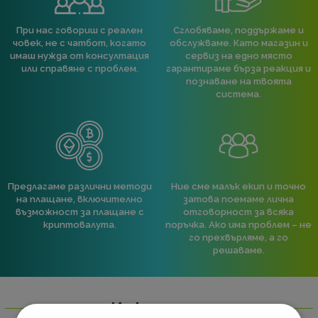
При нас говориш с реален
Сглобяваме, поддържаме и
човек, не с чатбот, когато
обслужваме. Като магазин и
имаш нужда от консултация
сервиз на едно място
или справяне с проблем.
гарантираме бърза реакция и
познаване на твоята
система.
Предлагаме различни методи
Ние сме малък екип и точно
на плащане, включително
затова поемаме лична
възможност за плащане с
отговорност за всяка
криптовалута.
поръчка. Ако има проблем – не
го прехвърляме, а го
решаваме.
Информация