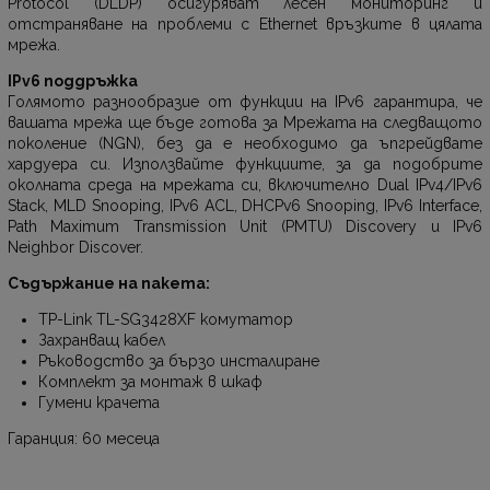
Protocol (DLDP) осигуряват лесен мониторинг и
отстраняване на проблеми с Ethernet връзките в цялата
мрежа.
IPv6 поддръжка
Голямото разнообразие от функции на IPv6 гарантира, че
вашата мрежа ще бъде готова за Мрежата на следващото
поколение (NGN), без да е необходимо да ъпгрейдвате
хардуера си. Използвайте функциите, за да подобрите
околната среда на мрежата си, включително Dual IPv4/IPv6
Stack, MLD Snooping, IPv6 ACL, DHCPv6 Snooping, IPv6 Interface,
Path Maximum Transmission Unit (PMTU) Discovery и IPv6
Neighbor Discover.
Съдържание на пакета:
TP-Link TL-SG3428XF комутатор
Захранващ кабел
Ръководство за бързо инсталиране
Комплект за монтаж в шкаф
Гумени крачета
Гаранция: 60 месеца