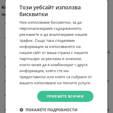
Този уебсайт използва
Комутатор TP-Link JetStream TL-SG3428XF 24-
бисквитки
портов SFP L2+ управляем с 4 SFP+ слота
Ние използваме бисквитки, за да
10G бързо вързване: 4× 10 Gbps SFP+ слота позволяват
персонализираме съдържанието,
високоскоростна свързаност и безблокираща
комутационна способност.
рекламите и да анализираме нашия
Скорости на гигабитовата оптична връзка: 20×
трафик. Също така споделяме
гигабитови SFP порта и 4× гигабитови SFP/RJ45
информация за използването на
комбинирани порта предлагат високоскоростни и
нашия сайт от ваша страна с нашите
надеждни връзки към други комутатори и устройства.
Интегриран в Omada SDN: Zero-Touch Provisioning (ZTP)*,
партньори за реклама и анализи,
Centralized Cloud Management и Intelligent Monitoring.
които може да я комбинират с друга
Централизирано управление: Облачен достъп и
информация, която сте им
приложение Omada за ултра удобство и лесно
управление.
предоставили или която са събрали от
Статично маршрутизиране: Помага за пренасочване на
вашето използване на техните услуги.
вътрешния трафик за по-ефективно използване на
мрежовите ресурси.
Здрави стратегии за защита: IP-MAC-Port Binding, ACL,
ПРИЕМЕТЕ ВСИЧКИ
Port Security, DoS Defend, Storm control, DHCP Snooping,
802.1X, Radius Authentication и други.
ПОКАЖЕТЕ ПОДРОБНОСТИ
Оптимизиране на гласови и видео приложения: L2/L3/L4