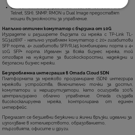
QoS и IGMP snooping.
Самостоятелно управление: Web, CLI (Console Port,
Telnet, SSH), SNMP, RMON и Dual Image предоставят
мощни възможности за управление.
Напълно оптичен комутатор с бързина от 10G
Изградете и разширете бързата си мрежа с TP-Link TL-
SG3428XF - напълно управляем комутатор с 20× гигабитови
SFP порта, 4× гигабитови SFP/RJ45 комбинирани порта и 4×
10G SFP+ порта. Идеален за всяка бизнес мрежа, той
отговаря на нуждите за високоскоростни, надеждни и
безопасни бизнес мрежи.
Безпроблемна интеграция в Omada Cloud SDN
Платформата за мрежово програмиране (SDN) интегрира
мрежови устройства, включително точки за достъп,
комутатори и маршрутизатори, като осигурява 100%
централизирано облачно управление. Omada създава
високоскалируема мрежа, контролирана от единен
интерфейс.
Предлагат се безшевни безжични и жични връзки, идеални за
използване в хотелиерството, образованието,
търговията, офисите и други.