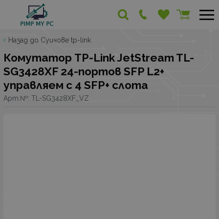
Назад до Суичове tp-link
Комутатор TP-Link JetStream TL-
SG3428XF 24-портов SFP L2+
управляем с 4 SFP+ слота
Арт.№:
TL-SG3428XF_VZ