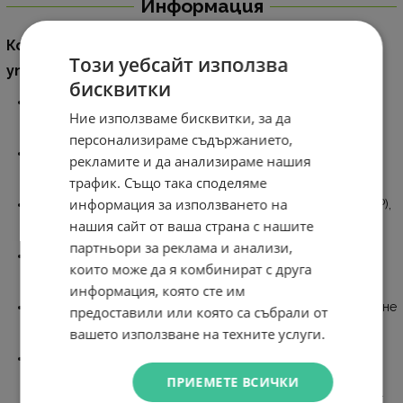
Информация
Комутатор TP-Link TL-SG3452XP JetStream
Този уебсайт използва
управляем с 48-Gigabit порта и 4SFP+ порта
бисквитки
10G светкавично бърза връзка нагоре: 4x 10 Gbps SFP+
Ние използваме бисквитки, за да
слота позволяват свързаност с висока честотна
лента и неблокиращ капацитет на превключване.
персонализираме съдържанието,
Гигабитови скорости: 48x гигабитови RJ45 портове
рекламите и да анализираме нашия
предлагат високоскоростни и надеждни връзки към
трафик. Също така споделяме
други комутатори и устройства.
информация за използването на
Интегрирано в Omada SDN: Zero-Touch Provisioning (ZTP),
централизирано облачно управление и интелигентно
нашия сайт от ваша страна с нашите
наблюдение.
партньори за реклама и анализи,
Централизирано управление: Облачен достъп и
които може да я комбинират с друга
приложение Omada за изключително удобство и лесно
информация, която сте им
управление.
Статично маршрутизиране: Помага за маршрутизиране
предоставили или която са събрали от
на вътрешния трафик за по-ефективно използване на
вашето използване на техните услуги.
мрежовите ресурси.
Стабилни стратегии за сигурност: обвързване на IP-
MAC-порт, ACL, защита на портове, DoS Defend, Storm
ПРИЕМЕТЕ ВСИЧКИ
control, DHCP Snooping, 802.1X, Radius Authentication и др.