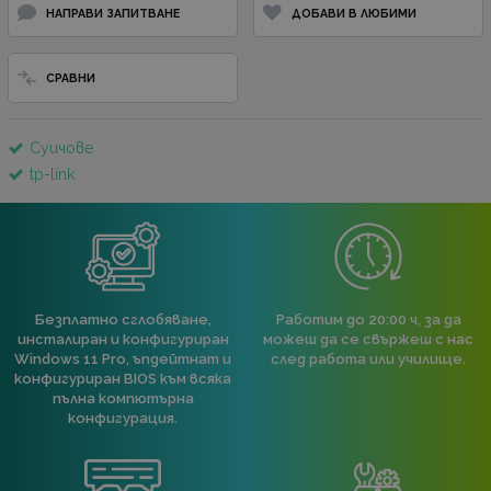
НАПРАВИ ЗАПИТВАНЕ
ДОБАВИ В ЛЮБИМИ
СРАВНИ
Суичове
tp-link
Безплатно сглобяване,
Работим до 20:00 ч, за да
инсталиран и конфигуриран
можеш да се свържеш с нас
Windows 11 Pro, ъпдейтнат и
след работа или училище.
конфигуриран BIOS към всяка
пълна компютърна
конфигурация.