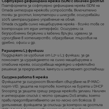
Софтуерно дефинирана мрежа (SDN) с облачен достъп
Платформата за софтуерно дефинирана мрежа (SDN) на
Omada интегрира мрежови устройства, включително
точки за достъп, комутатори и шлюзове, осигурявайки
100% централизирано управление на облак.
Omada създава силно мащабируема мрежа - всичко това се
контролира от един интерфейс. Осигурени са
безпроблемни безжични и кабелни връзки, идеални за
използване в хотелиерство, образование, търговия на
дребно, офиси и др.
Разширени L3 функции
Поддържат се изобилие от L2+ и L3 функции, за да
помогнат за изграждането на силно мащабируема и
стабилна мрежа, осигуряваща надеждно и ефективно
решение за предприятия, кампуси и интернет доставчици
Сигурна работа в мрежа
Функциите за сигурност включват свързване на IP-MAC-
порт-VID, защита на портове, контрол на бурята и DHCP
Snooping за защита срещу редица мрежови заплахи. Наличен
е интегриран списък с често срещани DoS атаки, което
прави предотвратяването им по-лесно от всякога. В
допълнение, функцията за списъци за контрол на достъпа