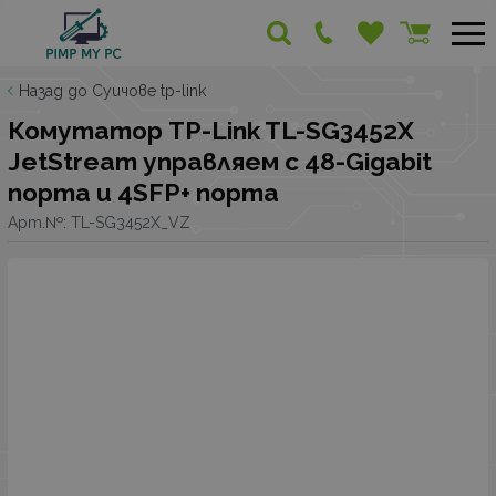
Назад до Суичове tp-link
Комутатор TP-Link TL-SG3452X
JetStream управляем с 48-Gigabit
порта и 4SFP+ порта
Арт.№:
TL-SG3452X_VZ