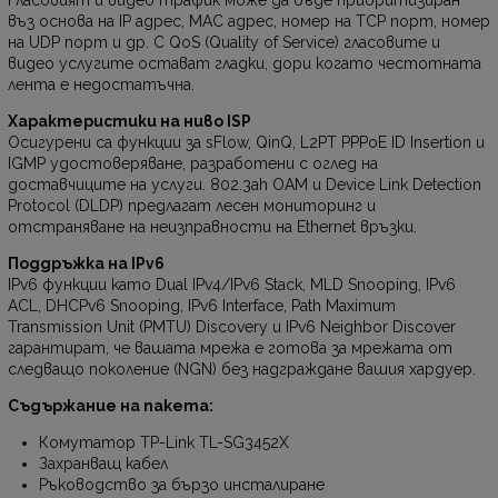
Гласовият и видео трафик може да бъде приоритизиран
въз основа на IP адрес, MAC адрес, номер на TCP порт, номер
на UDP порт и др. С QoS (Quality of Service) гласовите и
видео услугите остават гладки, дори когато честотната
лента е недостатъчна.
Характеристики на ниво ISP
Осигурени са функции за sFlow, QinQ, L2PT PPPoE ID Insertion и
IGMP удостоверяване, разработени с оглед на
доставчиците на услуги. 802.3ah OAM и Device Link Detection
Protocol (DLDP) предлагат лесен мониторинг и
отстраняване на неизправности на Ethernet връзки.
Поддръжка на IPv6
IPv6 функции като Dual IPv4/IPv6 Stack, MLD Snooping, IPv6
ACL, DHCPv6 Snooping, IPv6 Interface, Path Maximum
Transmission Unit (PMTU) Discovery и IPv6 Neighbor Discover
гарантират, че вашата мрежа е готова за мрежата от
следващо поколение (NGN) без надграждане вашия хардуер.
Съдържание на пакета:
Комутатор TP-Link TL-SG3452X
Захранващ кабел
Ръководство за бързо инсталиране