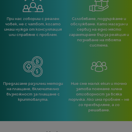
При нас говориш с реален
Сглобяваме, поддържаме и
човек, не с чатбот, когато
обслужваме. Като магазин и
имаш нужда от консултация
сервиз на едно място
или справяне с проблем.
гарантираме бърза реакция и
познаване на твоята
система.
Предлагаме различни методи
Ние сме малък екип и точно
на плащане, включително
затова поемаме лична
възможност за плащане с
отговорност за всяка
криптовалута.
поръчка. Ако има проблем – не
го прехвърляме, а го
решаваме.