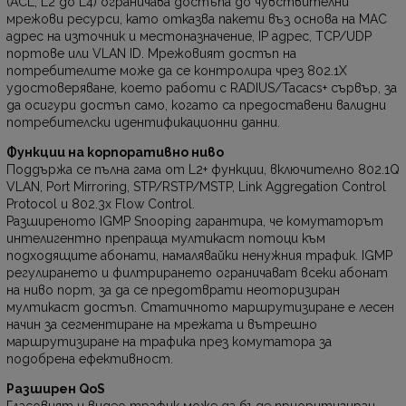
(ACL, L2 до L4) ограничава достъпа до чувствителни
мрежови ресурси, като отказва пакети въз основа на MAC
адрес на източник и местоназначение, IP адрес, TCP/UDP
портове или VLAN ID. Мрежовият достъп на
потребителите може да се контролира чрез 802.1X
удостоверяване, което работи с RADIUS/Tacacs+ сървър, за
да осигури достъп само, когато са предоставени валидни
потребителски идентификационни данни.
Функции на корпоративно ниво
Поддържа се пълна гама от L2+ функции, включително 802.1Q
VLAN, Port Mirroring, STP/RSTP/MSTP, Link Aggregation Control
Protocol и 802.3x Flow Control.
Разширеното IGMP Snooping гарантира, че комутаторът
интелигентно препраща мултикаст потоци към
подходящите абонати, намалявайки ненужния трафик. IGMP
регулирането и филтрирането ограничават всеки абонат
на ниво порт, за да се предотврати неоторизиран
мултикаст достъп. Статичното маршрутизиране е лесен
начин за сегментиране на мрежата и вътрешно
маршрутизиране на трафика през комутатора за
подобрена ефективност.
Разширен QoS