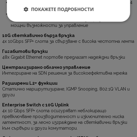
Оптимизиране на гласови и видео приложения: L2/L3/L4
QoS и IGMP подслушване.
ПОКАЖЕТЕ ПОДРОБНОСТИ
Самостоятелно управление: Web, CLI (конзолен порт,
Telnet, SSH), SNMP, RMON и Dual Image предоставят
мощни възможности за управление
10G светкавично бърза връзка
4x 10Gbps SFP+ слота за свързване с висока честотна лента
Гигабитови връзки
48x Gigabit Ethernet портове предлагат надеждни връзки
Централизирано облачно управление
Интегриране на SDN решения за високоефективна мрежа
Разширени L2+ функции
Статично маршрутизиране, IGMP Snooping, 802.1Q VLAN и
други
Enterprise Switch с 10G Uplink
4x 10 Gbps SFP+ слота осигуряват неблокиращо
превключване производителност и изключително ниска
латентност, за лесно изграждане на светкавични връзки
към сървъри и други комутатори.