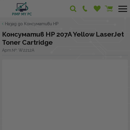
Назад до Консумативи HP
Консуматив HP 207A Yellow LaserJet
Toner Cartridge
Арт.№:
W2212A