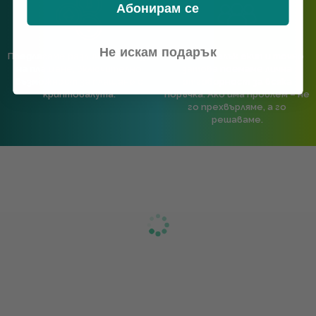
Абонирам се
Не искам подарък
Предлагаме различни методи
Ние сме малък екип и точно
на плащане, включително
затова поемаме лична
възможност за плащане с
отговорност за всяка
криптовалута.
поръчка. Ако има проблем – не
го прехвърляме, а го
решаваме.