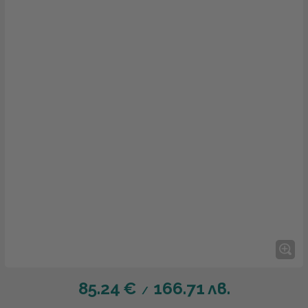
85.24
€
166.71
лв.
/