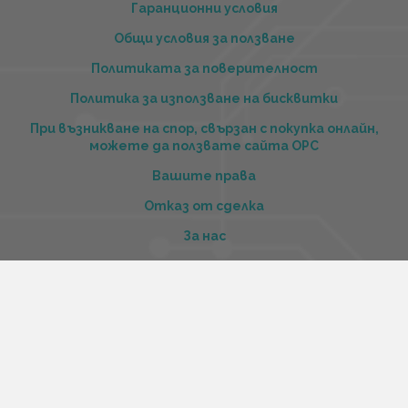
Гаранционни условия
Общи условия за ползване
Политиката за поверителност
Политика за използване на бисквитки
При възникване на спор, свързан с покупка онлайн,
можете да ползвате сайта ОРС
Вашите права
Отказ от сделка
За нас
Купи стоки и услуги на изплащане с tbi bank
Услуги
Карта на сайта
Контакти