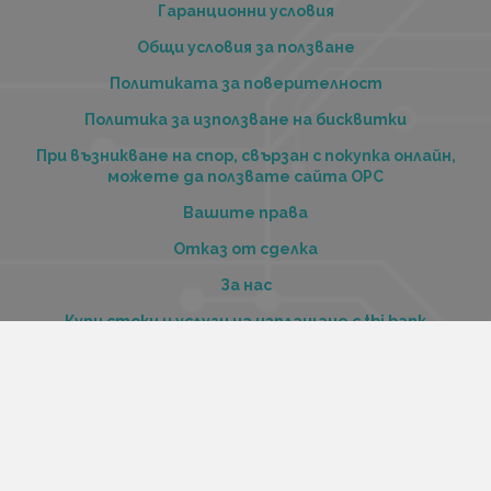
Гаранционни условия
Общи условия за ползване
Политиката за поверителност
Политика за използване на бисквитки
При възникване на спор, свързан с покупка онлайн,
можете да ползвате сайта ОРС
Вашите права
Отказ от сделка
За нас
Купи стоки и услуги на изплащане с tbi bank
Услуги
Карта на сайта
Контакти