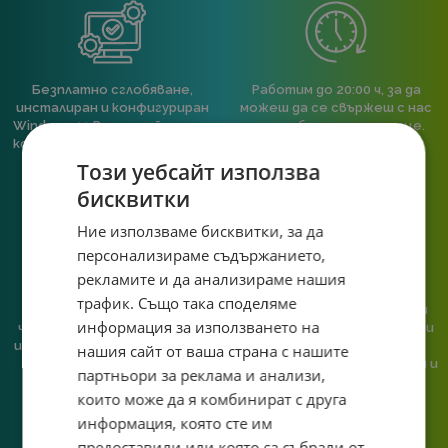
Безплатно сглобяване,
Работим до 20:00 ч, за да
инсталиран и конфигуриран
можеш да се свържеш с нас
Windows 11 Pro, ъпдейтнат и
след работа или училище.
конфигуриран BIOS към всяка
пълна компютърна
Този уебсайт използва
конфигурация.
бисквитки
Ние използваме бисквитки, за да
персонализираме съдържанието,
рекламите и да анализираме нашия
трафик. Също така споделяме
При нас говориш с реален
Сглобяваме, поддържаме и
информация за използването на
човек, не с чатбот, когато
обслужваме. Като магазин и
имаш нужда от консултация
сервиз на едно място
нашия сайт от ваша страна с нашите
или справяне с проблем.
гарантираме бърза реакция и
партньори за реклама и анализи,
познаване на твоята
които може да я комбинират с друга
система.
информация, която сте им
предоставили или която са събрали от