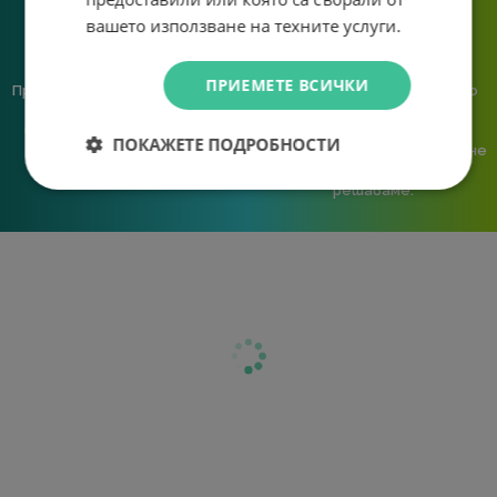
вашето използване на техните услуги.
ПРИЕМЕТЕ ВСИЧКИ
Предлагаме различни методи
Ние сме малък екип и точно
на плащане, включително
затова поемаме лична
възможност за плащане с
отговорност за всяка
ПОКАЖЕТЕ ПОДРОБНОСТИ
криптовалута.
поръчка. Ако има проблем – не
го прехвърляме, а го
решаваме.