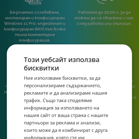
Безплатно сглобяване,
Работим до 20:00 ч, за да
инсталиран и конфигуриран
можеш да се свържеш с нас
Windows 11 Pro, ъпдейтнат и
след работа или училище.
конфигуриран BIOS към всяка
пълна компютърна
конфигурация.
Този уебсайт използва
бисквитки
Ние използваме бисквитки, за да
При нас говориш с реален
Сглобяваме, поддържаме и
персонализираме съдържанието,
човек, не с чатбот, когато
обслужваме. Като магазин и
имаш нужда от консултация
сервиз на едно място
рекламите и да анализираме нашия
или справяне с проблем.
гарантираме бърза реакция и
трафик. Също така споделяме
познаване на твоята
информация за използването на
система.
нашия сайт от ваша страна с нашите
партньори за реклама и анализи,
които може да я комбинират с друга
информация, която сте им