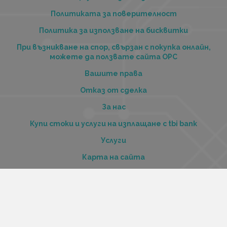
Политиката за поверителност
Политика за използване на бисквитки
При възникване на спор, свързан с покупка онлайн,
можете да ползвате сайта ОРС
Вашите права
Отказ от сделка
За нас
Купи стоки и услуги на изплащане с tbi bank
Услуги
Карта на сайта
Контакти
Контакти
„Къстъм диджитал“ ООД