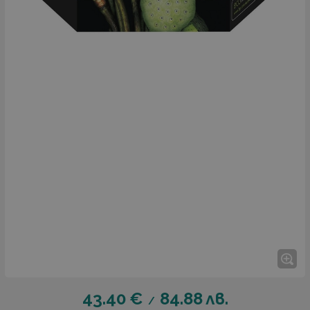
43.40
€
84.88
лв.
/