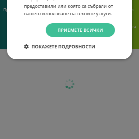
предоставили или която са събрали от
Предлагаме различни методи
Ние сме малък екип и точно
вашето използване на техните услуги.
на плащане, включително
затова поемаме лична
възможност за плащане с
отговорност за всяка
криптовалута.
поръчка. Ако има проблем – не
ПРИЕМЕТЕ ВСИЧКИ
го прехвърляме, а го
решаваме.
ПОКАЖЕТЕ ПОДРОБНОСТИ