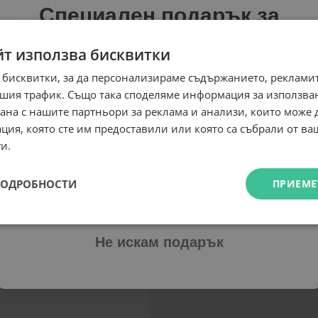
Специален подарък за
теб!
йт използва бисквитки
Абонирай се за ексклузивни седмични оферти и
 бисквитки, за да персонализираме съдържанието, рекламит
специални предложения само за теб като
шия трафик. Също така споделяме информация за използва
въведеш само email адрес и получи отстъпка от
рана с нашите партньори за реклама и анализи, които може
първата ти поръчка.
ция, която сте им предоставили или която са събрали от в
Email
и.
ПОДРОБНОСТИ
ПРИЕМЕ
Абонирам се
Не искам подарък