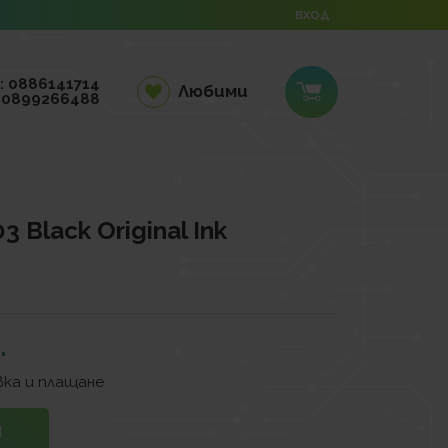
ВХОД
: 0886141714
Любими
 0899266488
 Black Original Ink
.
ка и плащане
И