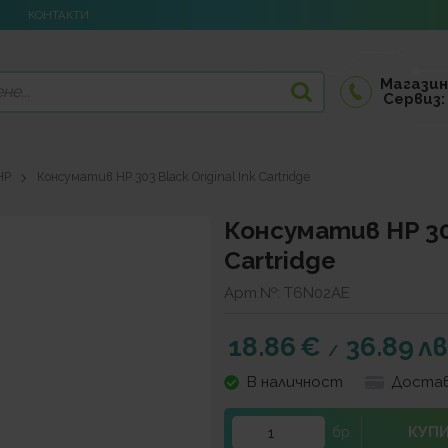
КОНТАКТИ
Магазин
Сервиз:
HP
Консуматив HP 303 Black Original Ink Cartridge
Консуматив HP 303
Cartridge
Арт.№:
T6N02AE
18.86
€
36.89
лв
/
В наличност
Достав
КУП
бр.