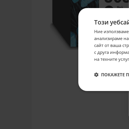
Този уебса
Ние използваме
анализираме на
сайт от ваша ст
с друга информа
на техните услуг
ПОКАЖЕТЕ 