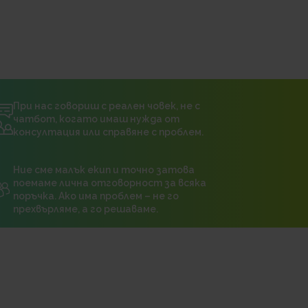
При нас говориш с реален човек, не с
чатбот, когато имаш нужда от
консултация или справяне с проблем.
Ние сме малък екип и точно затова
поемаме лична отговорност за всяка
поръчка. Ако има проблем – не го
прехвърляме, а го решаваме.