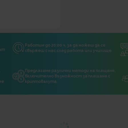
Работим до 20:00 ч, за да можеш да се
нат
свържеш с нас след работа или училище.
.
Предлагаме различни методи на плащане,
включително възможност за плащане с
не
криптовалута.