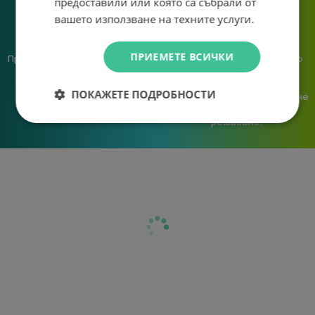
предоставили или която са събрали от
вашето използване на техните услуги.
ПРИЕМЕТЕ ВСИЧКИ
Предлагаме различни методи
Ние сме малък екип и точно
на плащане, включително
затова поемаме лична
възможност за плащане с
отговорност за всяка
ПОКАЖЕТЕ ПОДРОБНОСТИ
криптовалута.
поръчка. Ако има проблем – не
го прехвърляме, а го
решаваме.