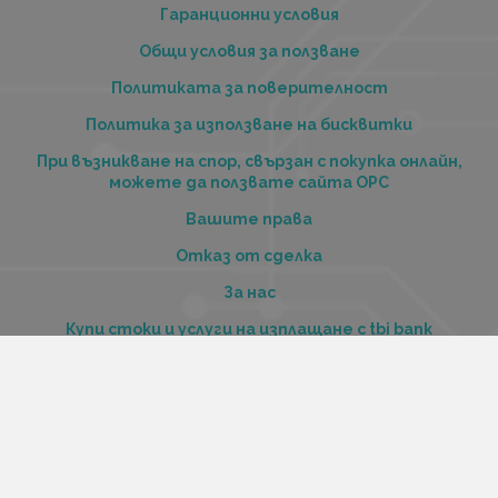
Гаранционни условия
Общи условия за ползване
Политиката за поверителност
Политика за използване на бисквитки
При възникване на спор, свързан с покупка онлайн,
можете да ползвате сайта ОРС
Вашите права
Отказ от сделка
За нас
Купи стоки и услуги на изплащане с tbi bank
Услуги
Карта на сайта
Контакти