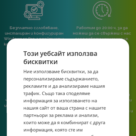
Безплатно сглобяване,
Работим до 20:00 ч, за да
инсталиран и конфигуриран
можеш да се свържеш с нас
Windows 11 Pro, ъпдейтнат и
след работа или училище.
конфигуриран BIOS към всяка
пълна компютърна
Този уебсайт използва
конфигурация.
бисквитки
Ние използваме бисквитки, за да
персонализираме съдържанието,
рекламите и да анализираме нашия
трафик. Също така споделяме
При нас говориш с реален
Сглобяваме, поддържаме и
информация за използването на
човек, не с чатбот, когато
обслужваме. Като магазин и
имаш нужда от консултация
сервиз на едно място
нашия сайт от ваша страна с нашите
или справяне с проблем.
гарантираме бърза реакция и
партньори за реклама и анализи,
познаване на твоята
които може да я комбинират с друга
система.
информация, която сте им