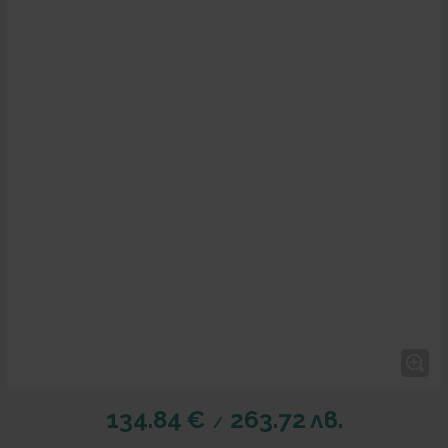
134.84
€
263.72
лв.
/