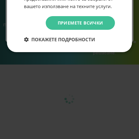
Абонирам се
вашето използване на техните услуги.
Не искам подарък
ПРИЕМЕТЕ ВСИЧКИ
Предлагаме различни методи
Ние сме малък екип и точно
на плащане, включително
затова поемаме лична
възможност за плащане с
отговорност за всяка
ПОКАЖЕТЕ ПОДРОБНОСТИ
криптовалута.
поръчка. Ако има проблем – не
го прехвърляме, а го
решаваме.