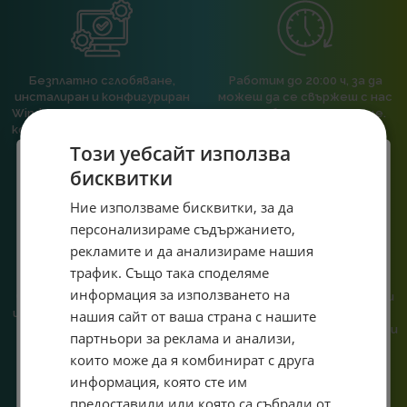
Безплатно сглобяване,
Работим до 20:00 ч, за да
инсталиран и конфигуриран
можеш да се свържеш с нас
Windows 11 Pro, ъпдейтнат и
след работа или училище.
конфигуриран BIOS към всяка
пълна компютърна
Този уебсайт използва
конфигурация.
бисквитки
Специален подарък за
Ние използваме бисквитки, за да
персонализираме съдържанието,
теб!
рекламите и да анализираме нашия
Абонирай се за ексклузивни седмични оферти и
трафик. Също така споделяме
При нас говориш с реален
Сглобяваме, поддържаме и
специални предложения само за теб като
информация за използването на
човек, не с чатбот, когато
обслужваме. Като магазин и
въведеш само email адрес и получи отстъпка от
имаш нужда от консултация
сервиз на едно място
нашия сайт от ваша страна с нашите
първата ти поръчка.
или справяне с проблем.
гарантираме бърза реакция и
партньори за реклама и анализи,
познаване на твоята
Email
които може да я комбинират с друга
система.
информация, която сте им
предоставили или която са събрали от