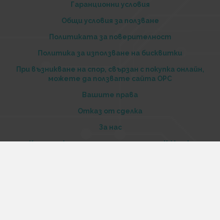
Гаранционни условия
Общи условия за ползване
Политиката за поверителност
Политика за използване на бисквитки
При възникване на спор, свързан с покупка онлайн,
можете да ползвате сайта ОРС
Вашите права
Отказ от сделка
За нас
Купи стоки и услуги на изплащане с tbi bank
Услуги
Карта на сайта
Контакти