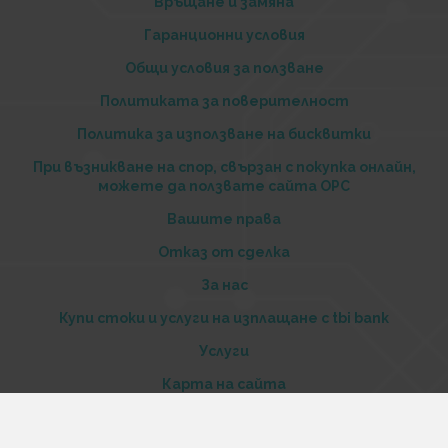
Връщане и замяна
Гаранционни условия
Общи условия за ползване
Политиката за поверителност
Политика за използване на бисквитки
При възникване на спор, свързан с покупка онлайн,
можете да ползвате сайта ОРС
Вашите права
Отказ от сделка
За нас
Купи стоки и услуги на изплащане с tbi bank
Услуги
Карта на сайта
Контакти