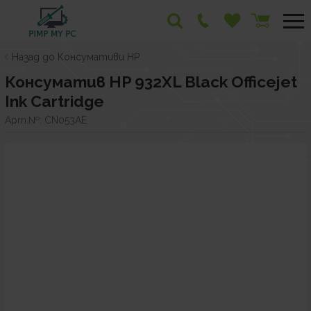
Назад до Консумативи HP
Консуматив HP 932XL Black Officejet
Ink Cartridge
Арт.№:
CN053AE