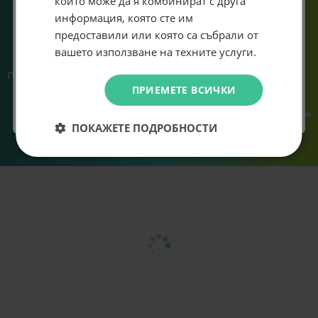
които може да я комбинират с друга
информация, която сте им
предоставили или която са събрали от
Абонирам се
вашето използване на техните услуги.
Предлагаме различни методи
Ние сме малък екип и точно
Не искам подарък
ПРИЕМЕТЕ ВСИЧКИ
на плащане, включително
затова поемаме лична
възможност за плащане с
отговорност за всяка
криптовалута.
поръчка. Ако има проблем – не
ПОКАЖЕТЕ ПОДРОБНОСТИ
го прехвърляме, а го
решаваме.