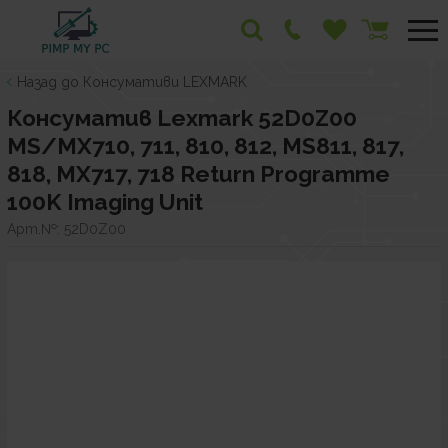
Назад до Консумативи LEXMARK
Консуматив Lexmark 52D0Z00
MS/MX710, 711, 810, 812, MS811, 817,
818, MX717, 718 Return Programme
100K Imaging Unit
Арт.№:
52D0Z00