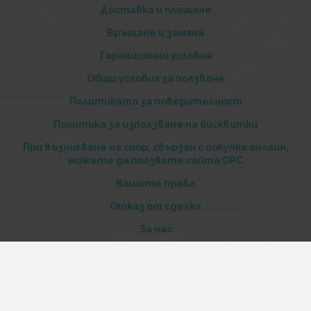
Доставка и плащане
Връщане и замяна
Гаранционни условия
Общи условия за ползване
Политиката за поверителност
Политика за използване на бисквитки
При възникване на спор, свързан с покупка онлайн,
можете да ползвате сайта ОРС
Вашите права
Отказ от сделка
За нас
Купи стоки и услуги на изплащане с tbi bank
Услуги
Карта на сайта