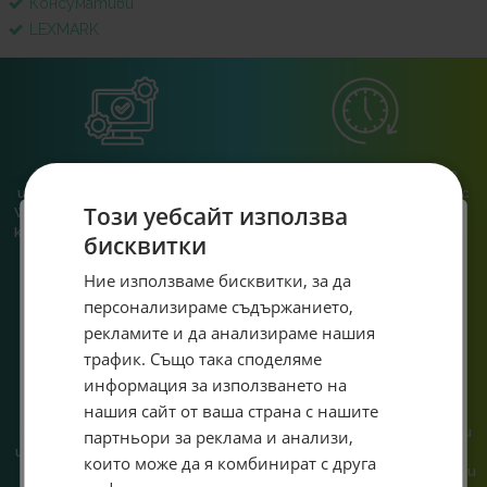
Консумативи
LEXMARK
Безплатно сглобяване,
Работим до 20:00 ч, за да
инсталиран и конфигуриран
можеш да се свържеш с нас
Този уебсайт използва
Windows 11 Pro, ъпдейтнат и
след работа или училище.
конфигуриран BIOS към всяка
бисквитки
пълна компютърна
конфигурация.
Специален подарък за
Ние използваме бисквитки, за да
персонализираме съдържанието,
теб!
рекламите и да анализираме нашия
Абонирай се за ексклузивни седмични оферти и
трафик. Също така споделяме
специални предложения само за теб като
информация за използването на
въведеш само email адрес и получи отстъпка от
нашия сайт от ваша страна с нашите
При нас говориш с реален
Сглобяваме, поддържаме и
първата ти поръчка.
човек, не с чатбот, когато
обслужваме. Като магазин и
партньори за реклама и анализи,
Email
имаш нужда от консултация
сервиз на едно място
които може да я комбинират с друга
или справяне с проблем.
гарантираме бърза реакция и