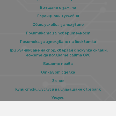
Връщане и замяна
Гаранционни условия
Общи условия за ползване
Политиката за поверителност
Политика за използване на бисквитки
При възникване на спор, свързан с покупка онлайн,
можете да ползвате сайта ОРС
Вашите права
Отказ от сделка
За нас
Купи стоки и услуги на изплащане с tbi bank
Услуги
Карта на сайта
Контакти