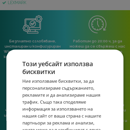
LEXMARK
Безплатно сглобяване,
Работим до 20:00 ч, за да
инсталиран и конфигуриран
можеш да се свържеш с нас
Windows 11 Pro, ъпдейтнат и
след работа или училище.
конфигуриран BIOS към всяка
Този уебсайт използва
пълна компютърна
конфигурация.
бисквитки
Ние използваме бисквитки, за да
персонализираме съдържанието,
рекламите и да анализираме нашия
трафик. Също така споделяме
При нас говориш с реален
Сглобяваме, поддържаме и
информация за използването на
човек, не с чатбот, когато
обслужваме. Като магазин и
нашия сайт от ваша страна с нашите
имаш нужда от консултация
сервиз на едно място
или справяне с проблем.
гарантираме бърза реакция и
партньори за реклама и анализи,
познаване на твоята
които може да я комбинират с друга