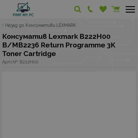
Назад до Консумативи LEXMARK
Консуматив Lexmark B222H00
B/MB2236 Return Programme 3K
Toner Cartridge
Арт.№:
B222H00