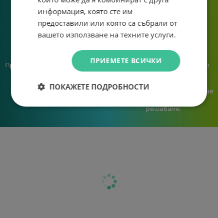
система.
информация, която сте им
предоставили или която са събрали от
вашето използване на техните услуги.
ПРИЕМЕТЕ ВСИЧКИ
Предлагаме различни методи
Ние сме малък екип и точно
на плащане, включително
затова поемаме лична
възможност за плащане с
отговорност за всяка
ПОКАЖЕТЕ ПОДРОБНОСТИ
криптовалута.
поръчка. Ако има проблем – не
го прехвърляме, а го
решаваме.