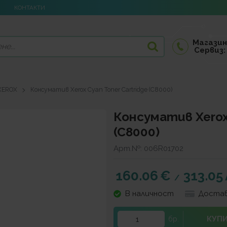
КОНТАКТИ
Магазин
Сервиз:
XEROX
Консуматив Xerox Cyan Toner Cartridge (C8000)
Консуматив Xerox 
(C8000)
Арт.№:
006R01702
160.06
€
313.05
/
В наличност
Достав
КУП
бр.