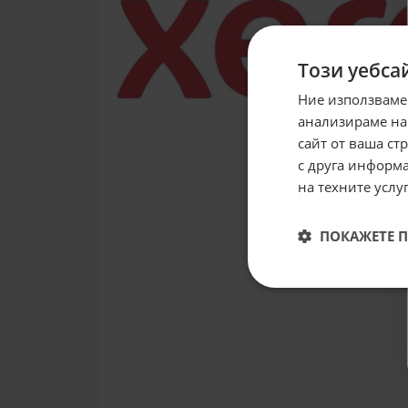
Този уебса
Ние използваме
анализираме на
сайт от ваша ст
с друга информа
на техните услуг
ПОКАЖЕТЕ 