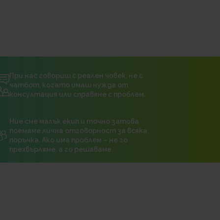
При нас говориш с реален човек, не с
чатбот, когато имаш нужда от
консултация или справяне с проблем.
Ние сме малък екип и точно затова
поемаме лична отговорност за всяка
поръчка. Ако има проблем – не го
прехвърляме, а го решаваме.