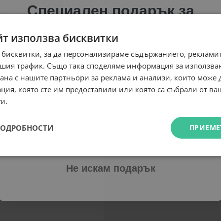
Специален подарък за
теб!
йт използва бисквитки
Абонирай се за ексклузивни седмични оферти и
 бисквитки, за да персонализираме съдържанието, рекламит
специални предложения само за теб като
шия трафик. Също така споделяме информация за използва
въведеш само email адрес и получи отстъпка от
рана с нашите партньори за реклама и анализи, които може
първата ти поръчка.
ция, която сте им предоставили или която са събрали от в
Email
и.
ПОДРОБНОСТИ
ПРИЕМЕ
Абонирам се
Не искам подарък