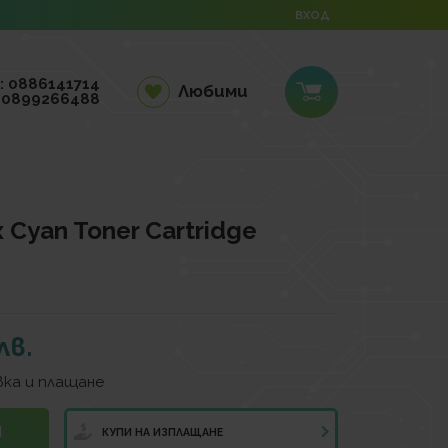
ВХОД
: 0886141714
Любими
 0899266488
Cyan Toner Cartridge
лв.
ка и плащане
И
КУПИ НА ИЗПЛАЩАНЕ