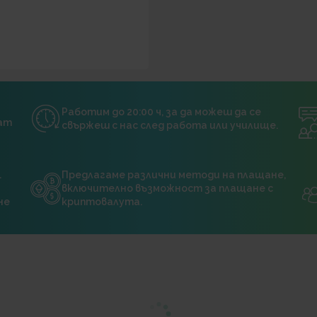
Работим до 20:00 ч, за да можеш да се
нат
свържеш с нас след работа или училище.
.
Предлагаме различни методи на плащане,
включително възможност за плащане с
не
криптовалута.