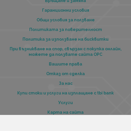
Връщане и замяна
Гаранционни условия
Общи условия за ползване
Политиката за поверителност
Политика за използване на бисквитки
При възникване на спор, свързан с покупка онлайн,
можете да ползвате сайта ОРС
Вашите права
Отказ от сделка
За нас
Купи стоки и услуги на изплащане с tbi bank
Услуги
Карта на сайта
Контакти