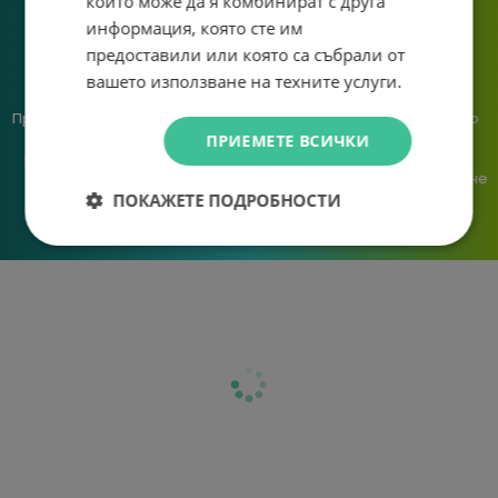
които може да я комбинират с друга
информация, която сте им
предоставили или която са събрали от
вашето използване на техните услуги.
Предлагаме различни методи
Ние сме малък екип и точно
ПРИЕМЕТЕ ВСИЧКИ
на плащане, включително
затова поемаме лична
възможност за плащане с
отговорност за всяка
криптовалута.
поръчка. Ако има проблем – не
ПОКАЖЕТЕ ПОДРОБНОСТИ
го прехвърляме, а го
решаваме.