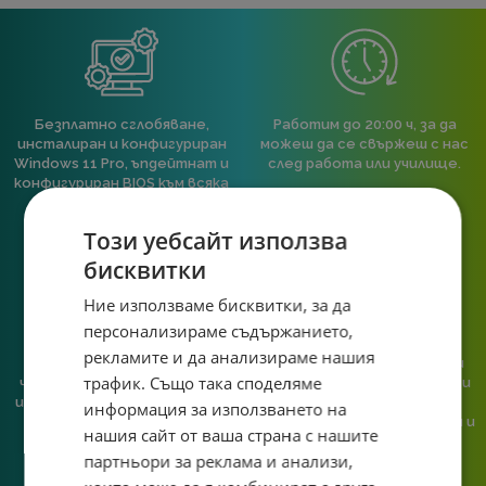
Безплатно сглобяване,
Работим до 20:00 ч, за да
инсталиран и конфигуриран
можеш да се свържеш с нас
Windows 11 Pro, ъпдейтнат и
след работа или училище.
конфигуриран BIOS към всяка
пълна компютърна
конфигурация.
Този уебсайт използва
бисквитки
Ние използваме бисквитки, за да
персонализираме съдържанието,
рекламите и да анализираме нашия
При нас говориш с реален
Сглобяваме, поддържаме и
трафик. Също така споделяме
човек, не с чатбот, когато
обслужваме. Като магазин и
имаш нужда от консултация
сервиз на едно място
информация за използването на
или справяне с проблем.
гарантираме бърза реакция и
нашия сайт от ваша страна с нашите
познаване на твоята
партньори за реклама и анализи,
система.