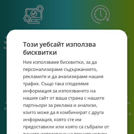
Безплатно сглобяване,
Работим до 20:00 ч, за да
инсталиран и конфигуриран
можеш да се свържеш с нас
Този уебсайт използва
Windows 11 Pro, ъпдейтнат и
след работа или училище.
конфигуриран BIOS към всяка
бисквитки
пълна компютърна
конфигурация.
Ние използваме бисквитки, за да
персонализираме съдържанието,
рекламите и да анализираме нашия
трафик. Също така споделяме
информация за използването на
нашия сайт от ваша страна с нашите
При нас говориш с реален
Сглобяваме, поддържаме и
човек, не с чатбот, когато
обслужваме. Като магазин и
партньори за реклама и анализи,
имаш нужда от консултация
сервиз на едно място
които може да я комбинират с друга
или справяне с проблем.
гарантираме бърза реакция и
информация, която сте им
познаване на твоята
система.
предоставили или която са събрали от
вашето използване на техните услуги.