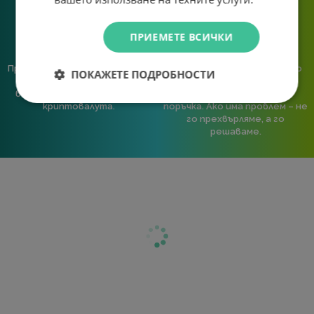
ПРИЕМЕТЕ ВСИЧКИ
Предлагаме различни методи
Ние сме малък екип и точно
ПОКАЖЕТЕ ПОДРОБНОСТИ
на плащане, включително
затова поемаме лична
възможност за плащане с
отговорност за всяка
криптовалута.
поръчка. Ако има проблем – не
го прехвърляме, а го
решаваме.