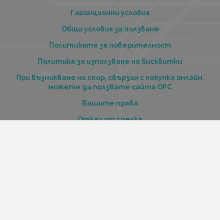
Гаранционни условия
Общи условия за ползване
Политиката за поверителност
Политика за използване на бисквитки
При възникване на спор, свързан с покупка онлайн,
можете да ползвате сайта ОРС
Вашите права
Отказ от сделка
За нас
Купи стоки и услуги на изплащане с tbi bank
Услуги
Карта на сайта
Контакти