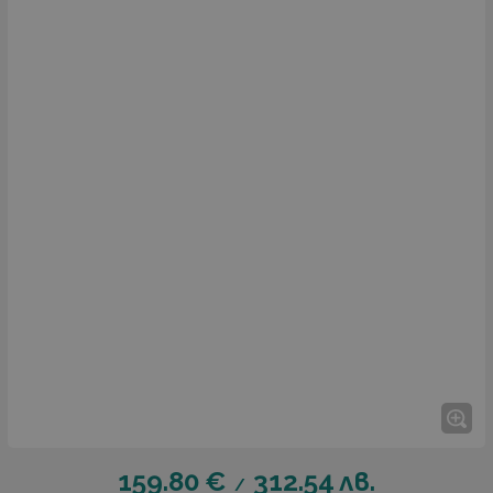
159.80
€
312.54
лв.
/