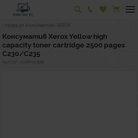
Назад до Консумативи XEROX
Консуматив Xerox Yellow high
capacity toner cartridge 2500 pages
C230/C235
Арт.№:
006R04398