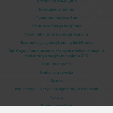
Доставка и плащане
Връщане и замяна
Гаранционни условия
Общи условия за ползване
Политиката за поверителност
Политика за използване на бисквитки
При възникване на спор, свързан с покупка онлайн,
можете да ползвате сайта ОРС
Вашите права
Отказ от сделка
За нас
Купи стоки и услуги на изплащане с tbi bank
Услуги
Карта на сайта