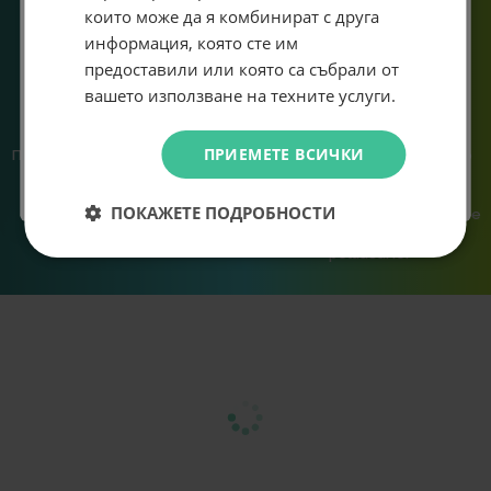
Email
система.
които може да я комбинират с друга
информация, която сте им
предоставили или която са събрали от
Абонирам се
вашето използване на техните услуги.
Не искам подарък
ПРИЕМЕТЕ ВСИЧКИ
Предлагаме различни методи
Ние сме малък екип и точно
на плащане, включително
затова поемаме лична
възможност за плащане с
отговорност за всяка
ПОКАЖЕТЕ ПОДРОБНОСТИ
криптовалута.
поръчка. Ако има проблем – не
го прехвърляме, а го
решаваме.