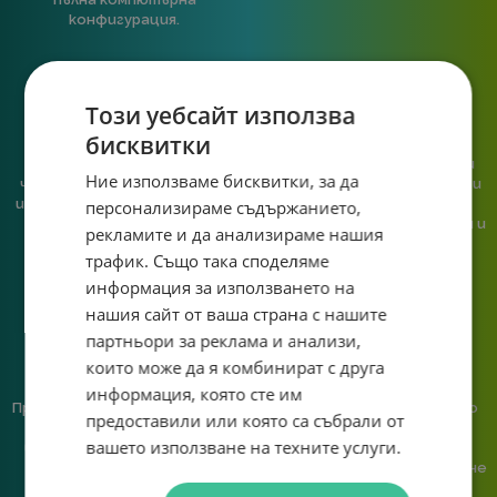
конфигурация.
Този уебсайт използва
бисквитки
При нас говориш с реален
Сглобяваме, поддържаме и
Ние използваме бисквитки, за да
човек, не с чатбот, когато
обслужваме. Като магазин и
имаш нужда от консултация
сервиз на едно място
персонализираме съдържанието,
или справяне с проблем.
гарантираме бърза реакция и
рекламите и да анализираме нашия
познаване на твоята
трафик. Също така споделяме
система.
информация за използването на
нашия сайт от ваша страна с нашите
партньори за реклама и анализи,
които може да я комбинират с друга
информация, която сте им
Предлагаме различни методи
Ние сме малък екип и точно
предоставили или която са събрали от
на плащане, включително
затова поемаме лична
вашето използване на техните услуги.
възможност за плащане с
отговорност за всяка
криптовалута.
поръчка. Ако има проблем – не
го прехвърляме, а го