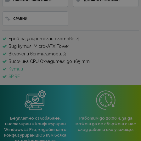
СРАВНИ
Брой разширителни слотове: 4
Вид кутия: Micro-ATX Tower
Включени вентилатори: 3
Височина CPU Охладител: до 165 mm
Кутии
SPIRE
Безплатно сглобяване,
Работим до 20:00 ч, за да
инсталиран и конфигуриран
можеш да се свържеш с нас
Windows 11 Pro, ъпдейтнат и
след работа или училище.
конфигуриран BIOS към всяка
пълна компютърна