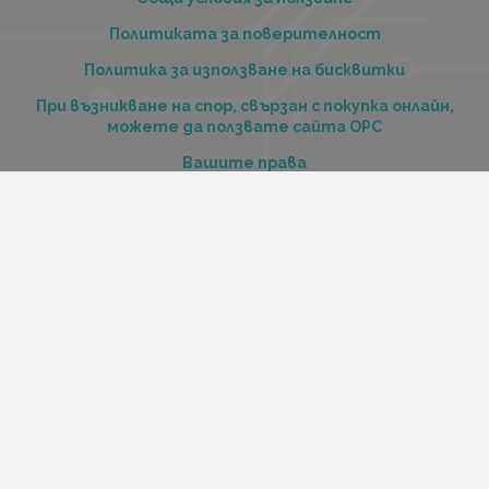
Политиката за поверителност
Политика за използване на бисквитки
При възникване на спор, свързан с покупка онлайн,
можете да ползвате сайта ОРС
Вашите права
Отказ от сделка
За нас
Купи стоки и услуги на изплащане с tbi bank
Услуги
Карта на сайта
Контакти
Контакти
„Къстъм диджитал“ ООД