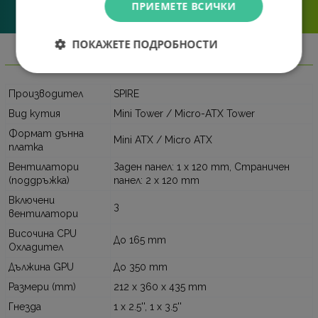
ПРИЕМЕТЕ ВСИЧКИ
решаваме.
ПОКАЖЕТЕ ПОДРОБНОСТИ
Информация
Производител
SPIRE
Вид кутия
Mini Tower / Micro-ATX Tower
Формат дънна
Mini ATX / Micro ATX
платка
Вентилатори
Заден панел: 1 x 120 mm, Страничен
(поддръжка)
панел: 2 x 120 mm
Включени
3
вентилатори
Височина CPU
До 165 mm
Охладител
Дължина GPU
До 350 mm
Размери (mm)
212 x 360 x 435 mm
Гнезда
1 x 2.5'', 1 x 3.5''