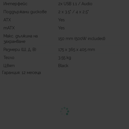
Интерфейс
2x USB 1.1 / Audio
Поддържани дискове
2 x 3.5" / 4 x 2.5"
ATX
Yes
mATX
Yes
Макс. дължина на
150 mm (500W included)
захранване
Размери (Ш, Д, В)
175 x 365 x 405 mm
Тегло
3.55 kg
Цвят
Black
Гаранция: 12 месеца