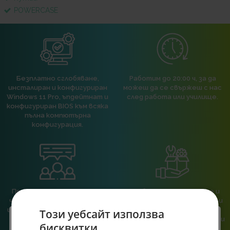
POWERCASE
Безплатно сглобяване,
Работим до 20:00 ч, за да
инсталиран и конфигуриран
можеш да се свържеш с нас
Windows 11 Pro, ъпдейтнат и
след работа или училище.
конфигуриран BIOS към всяка
пълна компютърна
конфигурация.
При нас говориш с реален
Сглобяваме, поддържаме и
човек, не с чатбот, когато
обслужваме. Като магазин и
имаш нужда от консултация
сервиз на едно място
Този уебсайт използва
или справяне с проблем.
гарантираме бърза реакция и
бисквитки
познаване на твоята