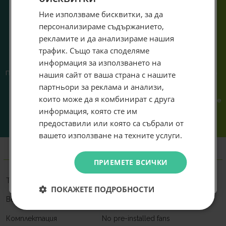
система.
Специален подарък за
Ние използваме бисквитки, за да
персонализираме съдържанието,
теб!
рекламите и да анализираме нашия
Абонирай се за ексклузивни седмични оферти и
трафик. Също така споделяме
специални предложения само за теб като
информация за използването на
въведеш само email адрес и получи отстъпка от
Предлагаме различни методи
Ние сме малък екип и точно
нашия сайт от ваша страна с нашите
първата ти поръчка.
на плащане, включително
затова поемаме лична
партньори за реклама и анализи,
възможност за плащане с
отговорност за всяка
Email
които може да я комбинират с друга
криптовалута.
поръчка. Ако има проблем – не
го прехвърляме, а го
информация, която сте им
решаваме.
предоставили или която са събрали от
Абонирам се
вашето използване на техните услуги.
Информация
Не искам подарък
ПРИЕМЕТЕ ВСИЧКИ
Тип кутия
Middle Tower
ПОКАЖЕТЕ ПОДРОБНОСТИ
Side: 1 x 120 mm / Rear: 1 x 80/90
Вентилатори
mm
Комплектация
No pre-installed fans