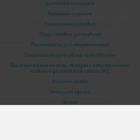
Доставка и плащане
Връщане и замяна
Гаранционни условия
Общи условия за ползване
Политиката за поверителност
Политика за използване на бисквитки
При възникване на спор, свързан с покупка онлайн,
можете да ползвате сайта ОРС
Вашите права
Отказ от сделка
За нас
Купи стоки и услуги на изплащане с tbi bank
Услуги
Карта на сайта