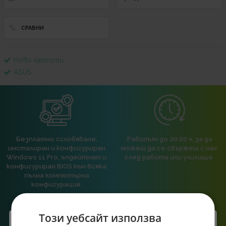
СРАВНИ
Нови лаптопи
ASUS
Безплатно сглобяване,
Работим до 20:00 ч, за да
инсталиран и конфигуриран
можеш да се свържеш с нас
Windows 11 Pro, ъпдейтнат и
след работа или училище.
конфигуриран BIOS към всяка
пълна компютърна
конфигурация.
Този уебсайт използва