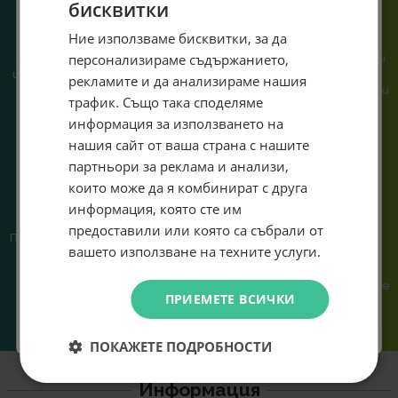
бисквитки
Специален подарък за
Ние използваме бисквитки, за да
При нас говориш с реален
Сглобяваме, поддържаме и
персонализираме съдържанието,
човек, не с чатбот, когато
обслужваме. Като магазин и
теб!
имаш нужда от консултация
сервиз на едно място
рекламите и да анализираме нашия
или справяне с проблем.
гарантираме бърза реакция и
Абонирай се за ексклузивни седмични оферти и
трафик. Също така споделяме
познаване на твоята
специални предложения само за теб като
информация за използването на
система.
въведеш само email адрес и получи отстъпка от
нашия сайт от ваша страна с нашите
първата ти поръчка.
партньори за реклама и анализи,
Email
които може да я комбинират с друга
информация, която сте им
предоставили или която са събрали от
Предлагаме различни методи
Ние сме малък екип и точно
Абонирам се
вашето използване на техните услуги.
на плащане, включително
затова поемаме лична
възможност за плащане с
отговорност за всяка
криптовалута.
поръчка. Ако има проблем – не
Не искам подарък
ПРИЕМЕТЕ ВСИЧКИ
го прехвърляме, а го
решаваме.
ПОКАЖЕТЕ ПОДРОБНОСТИ
Информация