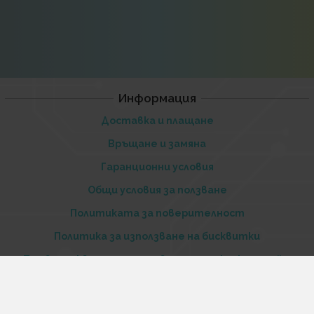
Информация
Доставка и плащане
Връщане и замяна
Гаранционни условия
Общи условия за ползване
Политиката за поверителност
Политика за използване на бисквитки
При възникване на спор, свързан с покупка онлайн,
можете да ползвате сайта ОРС
Вашите права