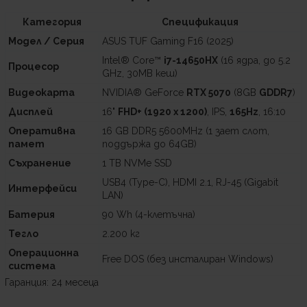
Категория
Спецификация
Модел / Серия
ASUS TUF Gaming F16 (2025)
Intel® Core™
i7-14650HX
(16 ядра, до 5.2
Процесор
GHz, 30MB кеш)
Видеокарта
NVIDIA® GeForce
RTX 5070
(8GB
GDDR7
)
Дисплей
16"
FHD+ (1920 x 1200)
, IPS,
165Hz
, 16:10
Оперативна
16 GB DDR5 5600MHz (1 зает слот,
памет
поддържа до 64GB)
Съхранение
1 TB NVMe SSD
USB4 (Type-C), HDMI 2.1, RJ-45 (Gigabit
Интерфейси
LAN)
Батерия
90 Wh (4-клетъчна)
Тегло
2.200 кг
Операционна
Free DOS (без инсталиран Windows)
система
Гаранция: 24 месеца