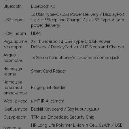
Bluetooth
Bluetooth 5.4
1x USB Type-C (USB Power Delivery / DisplayPort
USB порт
1.4 / HP Sleep and Charge) / 2x USB Type-A (with
power delivery)
HDMI порт
HDMI
Разширите
2x Thunderbolt 4 USB Type-C (USB Power
лен порт
Delivery / DisplayPort 2.1 / HP Sleep and Charge)
Аудио
1x Stereo headphone/microphone combo jack
портове
Четец за
Smart Card Reader
карти
Четец на
пръстов
Fingerprint Reader
отпечатък
Web камера
5 MP IR AI camera
Клавиатура
Backlit Keyboard / Без кирилизация
Сигурност
TPM 2.0 Embedded Security Chip
HP Long Life Polymer Li-Ion, 3 Cell, 62Wh / USB
Батерия