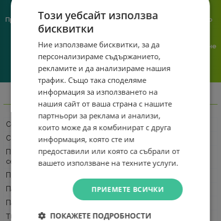
Този уебсайт използва
Предлагаме различни методи
Ние сме малък екип и точно
бисквитки
на плащане, включително
затова поемаме лична
възможност за плащане с
отговорност за всяка
Ние използваме бисквитки, за да
криптовалута.
поръчка. Ако има проблем – не
го прехвърляме, а го
персонализираме съдържанието,
решаваме.
рекламите и да анализираме нашия
трафик. Също така споделяме
информация за използването на
Информация
нашия сайт от ваша страна с нашите
партньори за реклама и анализи,
Серия
EliteBook
които може да я комбинират с друга
информация, която сте им
Софтуер
Windows 11 Pro
предоставили или която са събрали от
Процесор,
Intel Core Ultra 7
серия
вашето използване на техните услуги.
Процесор
Intel Core Ultra 7 255U 2.00 GHz, 12 MB cache
ПРИЕМЕТЕ ВСИЧКИ
Памет
32GB 7500MT/s onboard
Памет, тип
LPDDR5X
ПОКАЖЕТЕ ПОДРОБНОСТИ
Твърд диск,