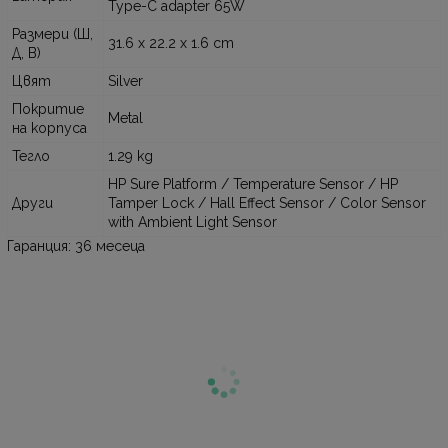
Type-C adapter 65W
Размери (Ш,
31.6 x 22.2 x 1.6 cm
Д, В)
Цвят
Silver
Покритие
Metal
на корпуса
Тегло
1.29 kg
HP Sure Platform / Temperature Sensor / HP
Други
Tamper Lock / Hall Effect Sensor / Color Sensor
with Ambient Light Sensor
Гаранция: 36 месеца