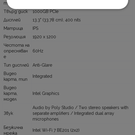
SSD
тип
Твърд диск
1000GB PCIe
Дисплей
13.3" (33.78 cm), 400 nits
Матрица
IPS
Резолюция
1920 x 1200
Честота на
опресняван
60Hz
е
Тип дисплей
Anti-Glare
Видео
Integrated
карта, тип
Видео
карта,
Intel Graphics
модел
Audio by Poly Studio / Two stereo speakers with
Звук
separate amplifiers / Integrated dual array
microphones
Безжична
Intel Wi-Fi 7 BE201 (2x2)
мрежа