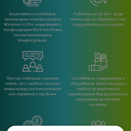
Безплатно сглобяване,
Работим до 20:00 ч, за да
инсталиран и конфигуриран
можеш да се свържеш с нас
Windows 11 Pro, ъпдейтнат и
след работа или училище.
конфигуриран BIOS към всяка
пълна компютърна
конфигурация.
При нас говориш с реален
Сглобяваме, поддържаме и
човек, не с чатбот, когато
обслужваме. Като магазин и
имаш нужда от консултация
сервиз на едно място
или справяне с проблем.
гарантираме бърза реакция и
познаване на твоята
система.