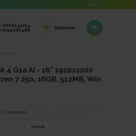
ВХОД
: 0886141714
Любими
 0899266488
in 11 Pro
 4 G1a AI - 16" 1920x1200
zen 7 250, 16GB, 512MB, Win
 и плащане
СРАВНИ