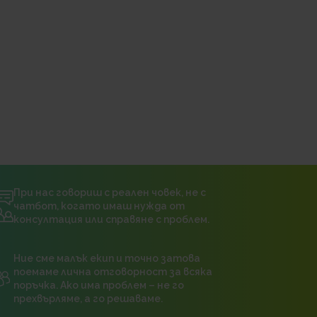
При нас говориш с реален човек, не с
чатбот, когато имаш нужда от
консултация или справяне с проблем.
Ние сме малък екип и точно затова
поемаме лична отговорност за всяка
поръчка. Ако има проблем – не го
прехвърляме, а го решаваме.