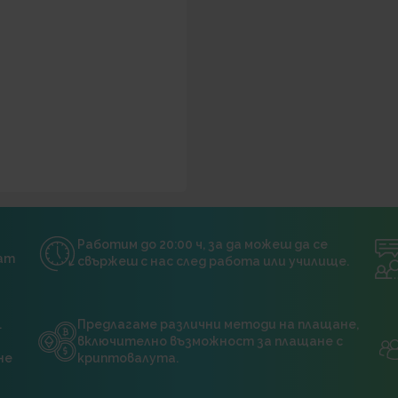
Работим до 20:00 ч, за да можеш да се
нат
свържеш с нас след работа или училище.
.
Предлагаме различни методи на плащане,
включително възможност за плащане с
не
криптовалута.