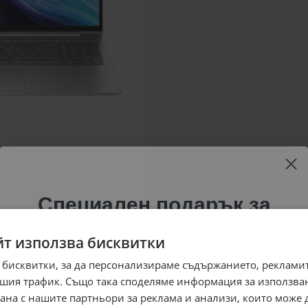
Специален подарък за
теб!
йт използва бисквитки
Абонирай се за ексклузивни седмични оферти и
 бисквитки, за да персонализираме съдържанието, рекламит
специални предложения само за теб като
шия трафик. Също така споделяме информация за използва
въведеш само email адрес и получи отстъпка от
рана с нашите партньори за реклама и анализи, които може
първата ти поръчка.