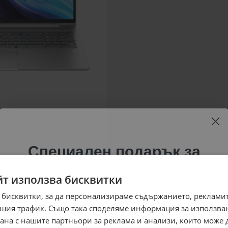
Специален подарък за
теб!
йт използва бисквитки
Абонирай се за ексклузивни седмични оферти и
 бисквитки, за да персонализираме съдържанието, рекламит
специални предложения само за теб като
шия трафик. Също така споделяме информация за използва
въведеш само email адрес и получи отстъпка от
рана с нашите партньори за реклама и анализи, които може
първата ти поръчка.