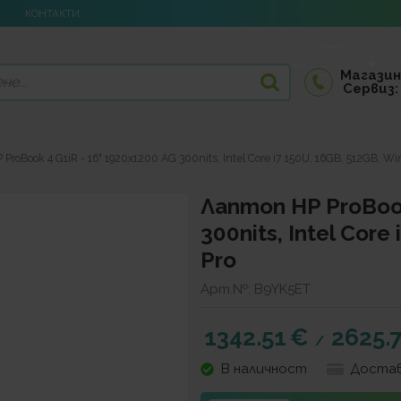
КОНТАКТИ
Магазин
Сервиз:
roBook 4 G1iR - 16" 1920x1200 AG 300nits, Intel Core i7 150U, 16GB, 512GB, Win
Лаптоп HP ProBook
300nits, Intel Core
Pro
Арт.№:
B9YK5ET
1342.51
€
2625.
/
В наличност
Достав