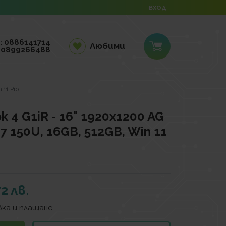
ВХОД
: 0886141714
Любими
 0899266488
 11 Pro
 4 G1iR - 16" 1920x1200 AG
 i7 150U, 16GB, 512GB, Win 11
72
лв.
ка и плащане