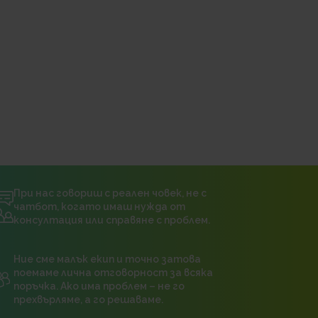
При нас говориш с реален човек, не с
чатбот, когато имаш нужда от
консултация или справяне с проблем.
Ние сме малък екип и точно затова
поемаме лична отговорност за всяка
поръчка. Ако има проблем – не го
прехвърляме, а го решаваме.