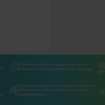
Работим до 20:00 ч, за да можеш да се
нат
свържеш с нас след работа или училище.
.
Предлагаме различни методи на плащане,
включително възможност за плащане с
не
криптовалута.