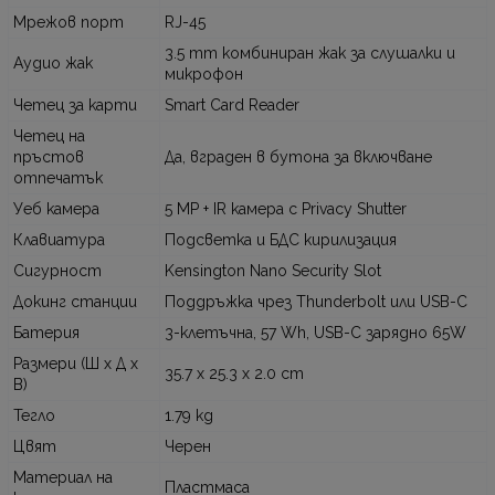
Мрежов порт
RJ-45
3.5 mm комбиниран жак за слушалки и
Аудио жак
микрофон
Четец за карти
Smart Card Reader
Четец на
пръстов
Да, вграден в бутона за включване
отпечатък
Уеб камера
5 MP + IR камера с Privacy Shutter
Клавиатура
Подсветка и БДС кирилизация
Сигурност
Kensington Nano Security Slot
Докинг станции
Поддръжка чрез Thunderbolt или USB-C
Батерия
3-клетъчна, 57 Wh, USB-C зарядно 65W
Размери (Ш x Д x
35.7 x 25.3 x 2.0 cm
В)
Тегло
1.79 kg
Цвят
Черен
Материал на
Пластмаса