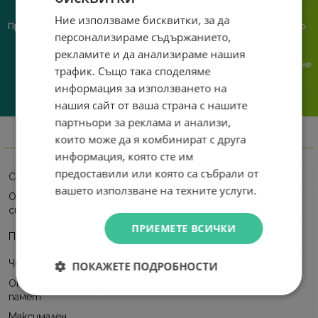
Ние използваме бисквитки, за да
Предлагаме различни методи
Ние сме малък екип и точно
персонализираме съдържанието,
на плащане, включително
затова поемаме лична
възможност за плащане с
отговорност за всяка
рекламите и да анализираме нашия
криптовалута.
поръчка. Ако има проблем – не
трафик. Също така споделяме
го прехвърляме, а го
информация за използването на
решаваме.
нашия сайт от ваша страна с нашите
партньори за реклама и анализи,
които може да я комбинират с друга
Информация
информация, която сте им
предоставили или която са събрали от
Серия
ThinkPad L
вашето използване на техните услуги.
Операционна
Windows 11 Pro
система
ПРИЕМЕТЕ ВСИЧКИ
AMD Ryzen 7 PRO 250 (3.30 GHz, 24 MB
Процесор
кеш)
Чипсет
AMD SoC Platform
ПОКАЖЕТЕ ПОДРОБНОСТИ
Оперативна
16 GB DDR5 5600 MHz (1 x 16 GB)
памет
Максимален