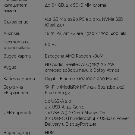
капацитет
До 64 GB, 2 x SO-DIMM слота
памет
512 GB M.2 2280 PCIe 4.0 x4 NVMe SSD
Съхранение
(Opal 2.0)
Дисплей
16.0" IPS, Anti-Glare, 1920 x 1200, 400 nits
Честота на
60 Hz
опресняване
Видео карта
Вградена AMD Radeon 780M
HD Audio, Realtek ALC3287, 2 x 2W
Аудио
стерео говорители с Dolby Atmos
Кабелна мрежа
Gigabit Ethernet (10/100/1000 Mbps)
Безжична
Wi-Fi 7 (MediaTek MT7925, 802.11be 2x2),
свързаност
Bluetooth 5.4
1 x USB-A 2.0
2 x USB-A 3.2 Gen 1
USB портове
1 x USB-A 3.2 Gen 1 Always On
2 x USB-C (Thunderbolt 4 / USB4) с Power
Delivery и DisplayPort 1.4a
Видео изход
HDMI