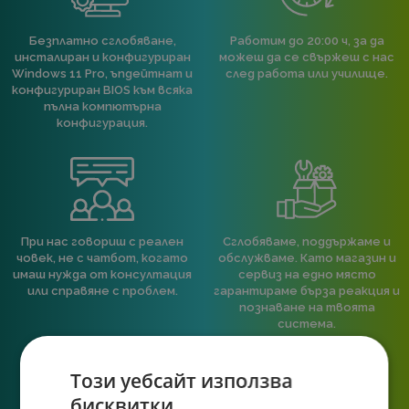
Безплатно сглобяване,
Работим до 20:00 ч, за да
инсталиран и конфигуриран
можеш да се свържеш с нас
Windows 11 Pro, ъпдейтнат и
след работа или училище.
конфигуриран BIOS към всяка
пълна компютърна
конфигурация.
При нас говориш с реален
Сглобяваме, поддържаме и
човек, не с чатбот, когато
обслужваме. Като магазин и
имаш нужда от консултация
сервиз на едно място
или справяне с проблем.
гарантираме бърза реакция и
познаване на твоята
система.
Този уебсайт използва
бисквитки