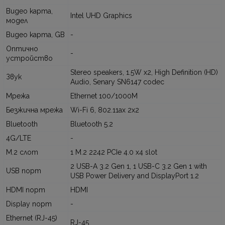
Видео карта,
Intel UHD Graphics
модел
Видео карта, GB
-
Оптично
-
устройство
Stereo speakers, 1.5W x2, High Definition (HD)
Звук
Audio, Senary SN6147 codec
Мрежа
Ethernet 100/1000M
Безжична мрежа
Wi-Fi 6, 802.11ax 2x2
Bluetooth
Bluetooth 5.2
4G/LTE
-
M.2 слот
1 M.2 2242 PCIe 4.0 x4 slot
2 USB-A 3.2 Gen 1, 1 USB-C 3.2 Gen 1 with
USB порт
USB Power Delivery and DisplayPort 1.2
HDMI порт
HDMI
Display порт
-
Ethernet (RJ-45)
RJ-45