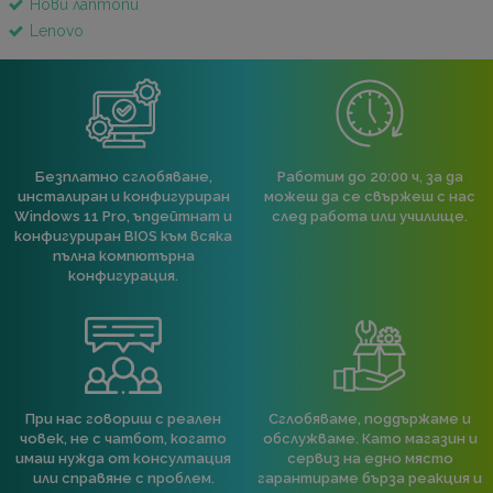
Нови лаптопи
Lenovo
Безплатно сглобяване,
Работим до 20:00 ч, за да
инсталиран и конфигуриран
можеш да се свържеш с нас
Windows 11 Pro, ъпдейтнат и
след работа или училище.
конфигуриран BIOS към всяка
пълна компютърна
конфигурация.
При нас говориш с реален
Сглобяваме, поддържаме и
човек, не с чатбот, когато
обслужваме. Като магазин и
имаш нужда от консултация
сервиз на едно място
или справяне с проблем.
гарантираме бърза реакция и