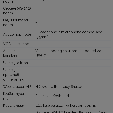
порт
Сериен (RS-232)
-
порт
Разширителен
-
порт
1 Headphone / microphone combo jack
Аудио портове
(3.5mm)
VGA конектор
-
Докинг
Various docking solutions supported via
конектор
USB-C
Четец за карти
-
Четец на
пръстов
-
отпечатък
Web камера, MP
HD 720p with Privacy Shutter
Клавиатура,
Full-sized Keyboard
тип
Кирилизация
БДС кирилизация на клавиатурата
Discrete TPM 2.0 Enabled, Kensington Nano