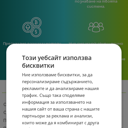
познаване на твоята
система.
Предлагаме различни методи
Ние сме малък екип и точно
на плащане, включително
затова поемаме лична
възможност за плащане с
отговорност за всяка
Този уебсайт използва
криптовалута.
поръчка. Ако има проблем – не
бисквитки
го прехвърляме, а го
решаваме.
Ние използваме бисквитки, за да
персонализираме съдържанието,
рекламите и да анализираме нашия
Информация
трафик. Също така споделяме
информация за използването на
Серия
Lenovo V
нашия сайт от ваша страна с нашите
Софтуер
Free DOS
партньори за реклама и анализи,
Процесор, серия
Intel Core i7
които може да я комбинират с друга