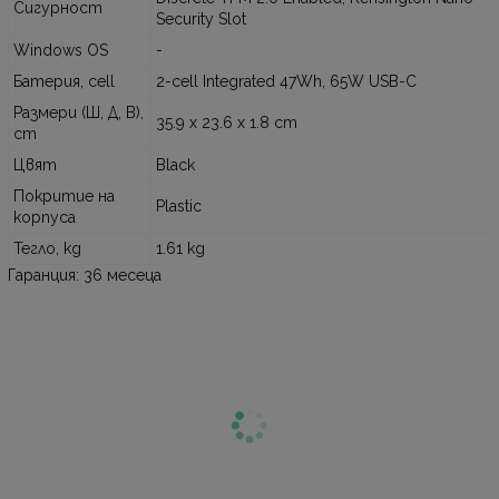
Сигурност
Security Slot
Windows OS
-
Батерия, cell
2-cell Integrated 47Wh, 65W USB-C
Размери (Ш, Д, В),
35.9 x 23.6 x 1.8 cm
cm
Цвят
Black
Покритие на
Plastic
корпуса
Тегло, kg
1.61 kg
Гаранция: 36 месеца