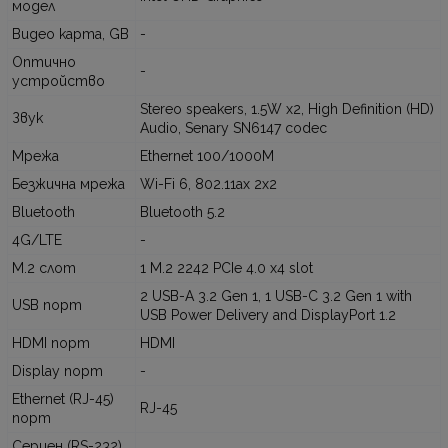
модел
Видео карта, GB
-
Оптично
-
устройство
Stereo speakers, 1.5W x2, High Definition (HD)
Звук
Audio, Senary SN6147 codec
Мрежа
Ethernet 100/1000M
Безжична мрежа
Wi-Fi 6, 802.11ax 2x2
Bluetooth
Bluetooth 5.2
4G/LTE
-
M.2 слот
1 M.2 2242 PCIe 4.0 x4 slot
2 USB-A 3.2 Gen 1, 1 USB-C 3.2 Gen 1 with
USB порт
USB Power Delivery and DisplayPort 1.2
HDMI порт
HDMI
Display порт
-
Ethernet (RJ-45)
RJ-45
порт
Сериен (RS-232)