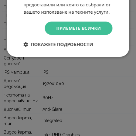
предоставили или която са събрали от
Памет, GB
16GB 5200MHz (1x16GB)
вашето използване на техните услуги.
Памет, слотове
Up to 32GB, 2 SO-DIMM slots
Памет, тип
DDR5
ПРИЕМЕТЕ ВСИЧКИ
Твърд диск, тип
SSD
Твърд диск, GB
512GB M.2 2242 PCIe 4.0x4 NVMe
ПОКАЖЕТЕ ПОДРОБНОСТИ
Дисплей, inch
15.6" (39.62 cm), 300nits
Сензорен
-
дисплей
IPS матрица
IPS
Дисплей,
1920x1080
резолюция
Честота на
60Hz
опресняване, Hz
Дисплей, тип
Anti-Glare
Видео карта,
Integrated
тип
Видео карта,
Intel UHD Graphics