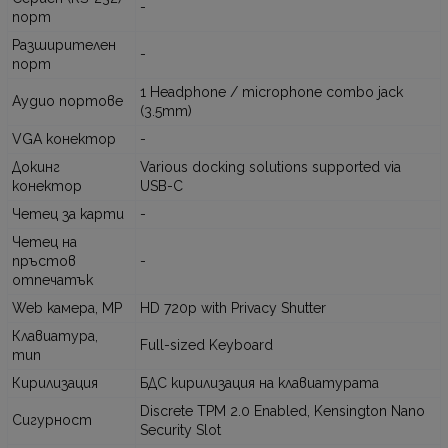
-
порт
Разширителен
-
порт
1 Headphone / microphone combo jack
Аудио портове
(3.5mm)
VGA конектор
-
Докинг
Various docking solutions supported via
конектор
USB-C
Четец за карти
-
Четец на
пръстов
-
отпечатък
Web камера, MP
HD 720p with Privacy Shutter
Клавиатура,
Full-sized Keyboard
тип
Кирилизация
БДС кирилизация на клавиатурата
Discrete TPM 2.0 Enabled, Kensington Nano
Сигурност
Security Slot