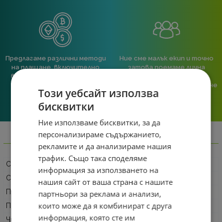
Предлагаме различни методи
Ние сме малък екип и точно
на плащане, включително
затова поемаме лична
възможност за плащане с
отговорност за всяка
криптовалута.
поръчка. Ако има проблем – не
Този уебсайт използва
го прехвърляме, а го
решаваме.
бисквитки
Ние използваме бисквитки, за да
персонализираме съдържанието,
Информация
рекламите и да анализираме нашия
трафик. Също така споделяме
Серия
Lenovo V
информация за използването на
Софтуер
Free DOS
нашия сайт от ваша страна с нашите
Процесор, серия
Intel Core i3
партньори за реклама и анализи,
които може да я комбинират с друга
Процесор
Intel Core i3-1315U 3.30 GHz, 10 MB cache
информация, която сте им
Чипсет
Intel SoC Platform