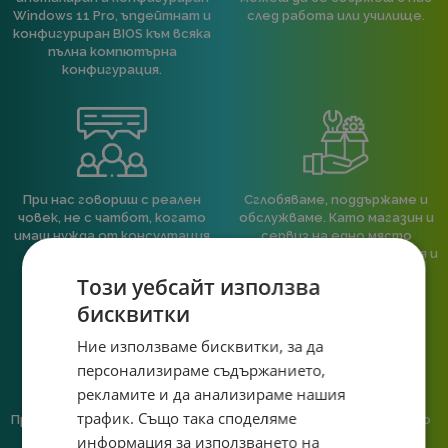
Windows 11 Pro, ъпдейтнат и
след работа или училище.
конфигуриран BIOS към всяка
пълна компютърна
конфигурация.
При нас говориш с реален
Сглобяваме, поддържаме и
човек, не с чатбот, когато
обслужваме. Като магазин и
имаш нужда от консултация
сервиз на едно място
или справяне с проблем.
гарантираме бърза реакция и
познаване на твоята
Този уебсайт използва
система.
бисквитки
Ние използваме бисквитки, за да
персонализираме съдържанието,
рекламите и да анализираме нашия
трафик. Също така споделяме
Предлагаме различни методи
Ние сме малък екип и точно
на плащане, включително
затова поемаме лична
информация за използването на