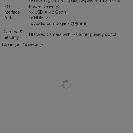
1x USB-C 3.2 Gen 2 (Data, DisplayPort 1.4, 140W
I/O
Power Delivery)
Interface
3x USB-A 3.2 Gen 1
Ports
1x HDMI 2.1
1x Audio combo jack (3.5mm)
Camera &
HD Web Camera with E-shutter privacy switch
Security
Гаранция: 24 месеца