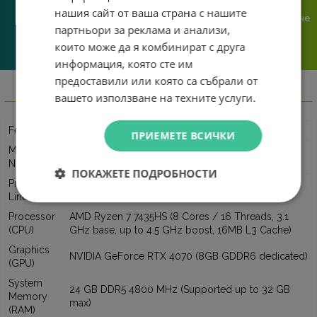
възможност за плащане с
отговорност за всяка
нашия сайт от ваша страна с нашите
криптовалута.
поръчка. Ако има проблем – не
партньори за реклама и анализи,
го прехвърляме, а го
решаваме.
които може да я комбинират с друга
информация, която сте им
предоставили или която са събрали от
вашето използване на техните услуги.
Информация
Feature
Specification
ПРИЕМЕТЕ ВСИЧКИ
Model
83JC00EABM
Number
ПОКАЖЕТЕ ПОДРОБНОСТИ
Product
Lenovo LOQ 15ARP9 (9th Generation)
Line
Processor
AMD Ryzen 7 7435HS (8 Cores / 16 Threads, 3.1
(CPU)
GHz base, up to 4.5 GHz boost, 16MB L3 Cache)
Graphics
NVIDIA GeForce RTX 4070 (8GB GDDR6 dedicated)
(GPU)
System
24 GB DDR5 4800 MHz (Supported up to 32 GB
Memory
max)
(RAM)