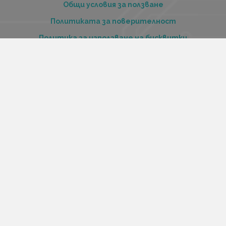
Общи условия за ползване
Политиката за поверителност
Политика за използване на бисквитки
При възникване на спор, свързан с покупка онлайн,
можете да ползвате сайта ОРС
Вашите права
Отказ от сделка
За нас
Купи стоки и услуги на изплащане с tbi bank
Услуги
Карта на сайта
Контакти
Контакти