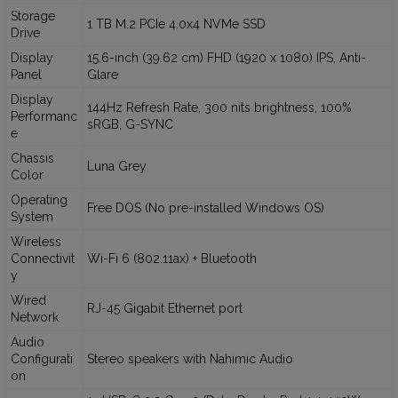
Storage
1 TB M.2 PCIe 4.0x4 NVMe SSD
Drive
Display
15.6-inch (39.62 cm) FHD (1920 x 1080) IPS, Anti-
Panel
Glare
Display
144Hz Refresh Rate, 300 nits brightness, 100%
Performanc
sRGB, G-SYNC
e
Chassis
Luna Grey
Color
Operating
Free DOS (No pre-installed Windows OS)
System
Wireless
Connectivit
Wi-Fi 6 (802.11ax) + Bluetooth
y
Wired
RJ-45 Gigabit Ethernet port
Network
Audio
Configurati
Stereo speakers with Nahimic Audio
on