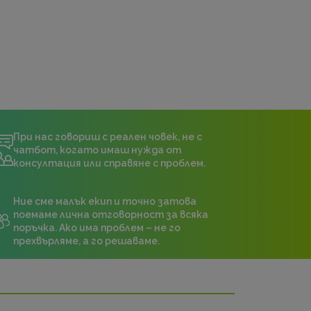
При нас говориш с реален човек, не с
чатбот, когато имаш нужда от
консултация или справяне с проблем.
Ние сме малък екип и точно затова
поемаме лична отговорност за всяка
поръчка. Ако има проблем – не го
прехвърляме, а го решаваме.