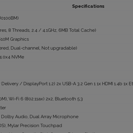
Specifications
U0100BM)
es, 8 Threads, 2.4 / 4.1GHz, 6MB Total Cache)
610M Graphics
red, Dual-channel, Not upgradable)
 4.0x4 NVMe
 Delivery / DisplayPort 1.2) 2x USB-A 3.2 Gen 1 1x HDMI 1.4b 1x
M), Wi-Fi 6 (802.11ax) 2x2, Bluetooth 5.3
ter
), Dolby Audio, Dual Array Microphone
DS), Mylar Precision Touchpad