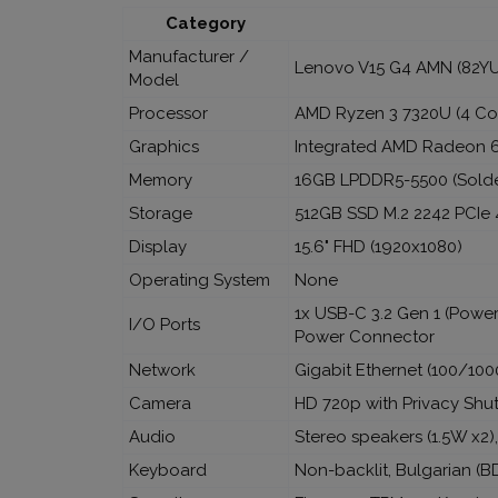
Category
Manufacturer /
Lenovo V15 G4 AMN (82Y
Model
Processor
AMD Ryzen 3 7320U (4 Cor
Graphics
Integrated AMD Radeon 
Memory
16GB LPDDR5-5500 (Solde
Storage
512GB SSD M.2 2242 PCIe
Display
15.6" FHD (1920x1080)
Operating System
None
1x USB-C 3.2 Gen 1 (Power
I/O Ports
Power Connector
Network
Gigabit Ethernet (100/1000
Camera
HD 720p with Privacy Shut
Audio
Stereo speakers (1.5W x2
Keyboard
Non-backlit, Bulgarian (B