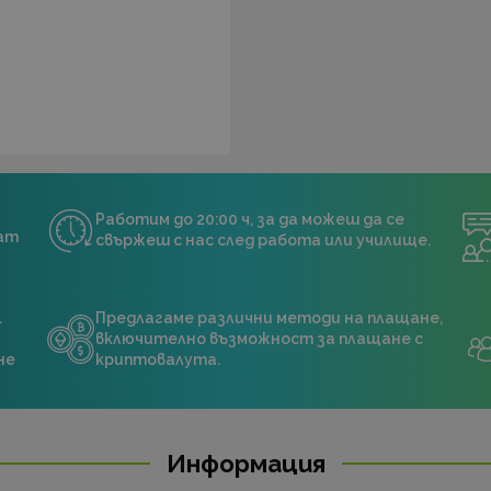
Работим до 20:00 ч, за да можеш да се
нат
свържеш с нас след работа или училище.
.
Предлагаме различни методи на плащане,
включително възможност за плащане с
не
криптовалута.
Информация