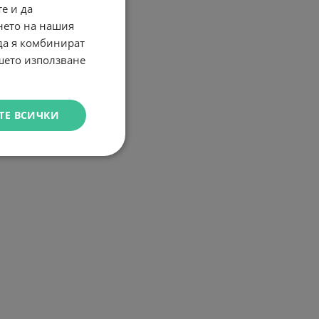
е и да
нето на нашия
 да я комбинират
ашето използване
ТЕ ВСИЧКИ