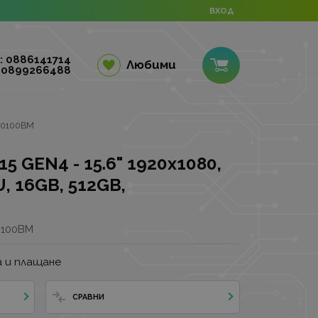
ВХОД
: 0886141714
Любими
 0899266488
YU0100BM
 GEN4 - 15.6" 1920x1080,
, 16GB, 512GB,
0100BM
 и плащане
СРАВНИ