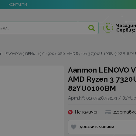
КОНТАКТИ
Магазин
Сервиз:
 LENOVO V15 GEN4 - 15.6" 1920x1080, AMD Ryzen 3 7320U, 16GB, 512GB, 82
Лаптоп LENOVO V15
AMD Ryzen 3 7320U
82YU0100BM
Арт.№:
0197528753171 / 82YU
Неналичен
Доставка
ДОБАВИ В ЛЮБИМИ