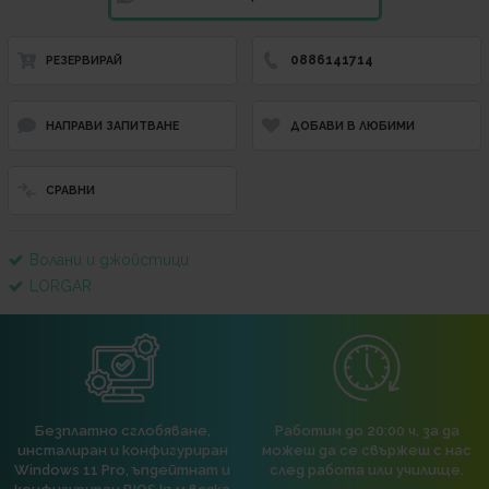
0886141714
РЕЗЕРВИРАЙ
НАПРАВИ ЗАПИТВАНЕ
ДОБАВИ В ЛЮБИМИ
СРАВНИ
Волани и джойстици
LORGAR
Безплатно сглобяване,
Работим до 20:00 ч, за да
инсталиран и конфигуриран
можеш да се свържеш с нас
Windows 11 Pro, ъпдейтнат и
след работа или училище.