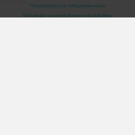
Политиката за поверителност
Политика за използване на бисквитки
При възникване на спор, свързан с покупка онлайн,
можете да ползвате сайта ОРС
Вашите права
Отказ от сделка
За нас
Купи стоки и услуги на изплащане с tbi bank
Услуги
Карта на сайта
Контакти
Контакти
„Къстъм диджитал“ ООД
ЕИК 206516520