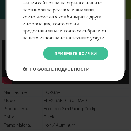
нашия сайт от ваша страна с нашите
го прехвърляме, а го
първата ти поръчка.
решаваме.
партньори за реклама и анализи,
Email
които може да я комбинират с друга
информация, която сте им
предоставили или която са събрали от
Информация
Абонирам се
вашето използване на техните услуги.
Не искам подарък
ПРИЕМЕТЕ ВСИЧКИ
ПОКАЖЕТЕ ПОДРОБНОСТИ
Manufacturer
LORGAR
Model
FLEX RAF1 (LRG-RAF1)
Product Type
Foldable Sim Racing Cockpit
Color
Black
Frame Material
Iron / Aluminum