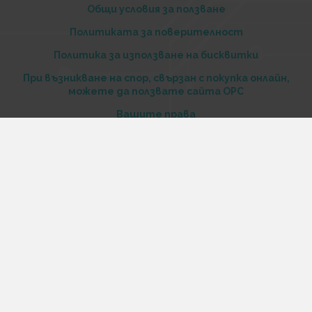
Общи условия за ползване
Политиката за поверителност
Политика за използване на бисквитки
При възникване на спор, свързан с покупка онлайн,
можете да ползвате сайта ОРС
Вашите права
Отказ от сделка
За нас
Купи стоки и услуги на изплащане с tbi bank
Услуги
Карта на сайта
Контакти
Контакти