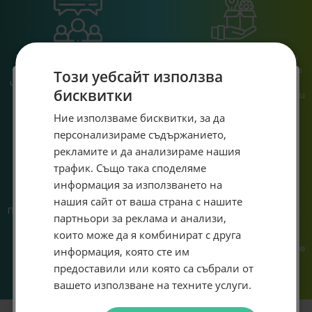
При нас говориш с реален
Сглобяваме, поддържаме и
човек, не с чатбот, когато
обслужваме. Като магазин и
Този уебсайт използва
имаш нужда от консултация
сервиз на едно място
бисквитки
или справяне с проблем.
гарантираме бърза реакция и
познаване на твоята
Специален подарък за
Ние използваме бисквитки, за да
система.
персонализираме съдържанието,
теб!
рекламите и да анализираме нашия
Абонирай се за ексклузивни седмични оферти и
трафик. Също така споделяме
специални предложения само за теб като
информация за използването на
въведеш само email адрес и получи отстъпка от
нашия сайт от ваша страна с нашите
първата ти поръчка.
Предлагаме различни методи
Ние сме малък екип и точно
партньори за реклама и анализи,
на плащане, включително
затова поемаме лична
Email
които може да я комбинират с друга
възможност за плащане с
отговорност за всяка
криптовалута.
поръчка. Ако има проблем – не
информация, която сте им
го прехвърляме, а го
предоставили или която са събрали от
решаваме.
Абонирам се
вашето използване на техните услуги.