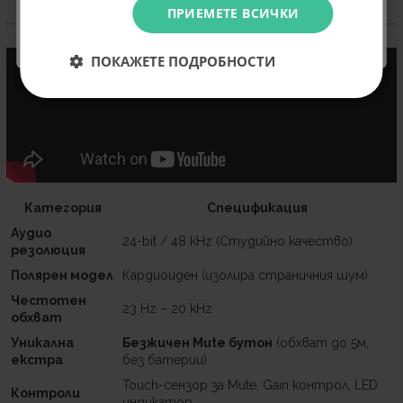
Не искам подарък
ПРИЕМЕТЕ ВСИЧКИ
Информация
ПОКАЖЕТЕ ПОДРОБНОСТИ
Категория
Спецификация
Аудио
24-bit / 48 kHz (Студийно качество)
резолюция
Полярен модел
Кардиоиден (изолира страничния шум)
Честотен
23 Hz – 20 kHz
обхват
Уникална
Безжичен Mute бутон
(обхват до 5м,
екстра
без батерии)
Touch-сензор за Mute, Gain контрол, LED
Контроли
индикатор