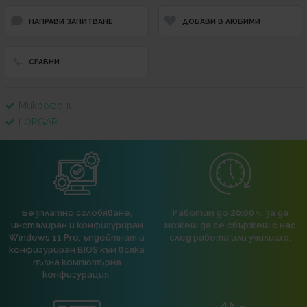
НАПРАВИ ЗАПИТВАНЕ
ДОБАВИ В ЛЮБИМИ
СРАВНИ
Микрофони
LORGAR
Безплатно сглобяване,
Работим до 20:00 ч, за да
инсталиран и конфигуриран
можеш да се свържеш с нас
Windows 11 Pro, ъпдейтнат и
след работа или училище.
конфигуриран BIOS към всяка
пълна компютърна
конфигурация.