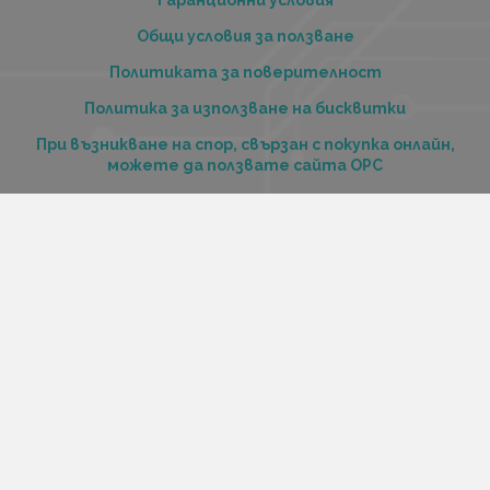
Гаранционни условия
Общи условия за ползване
Политиката за поверителност
Политика за използване на бисквитки
При възникване на спор, свързан с покупка онлайн,
можете да ползвате сайта ОРС
Вашите права
Отказ от сделка
За нас
Купи стоки и услуги на изплащане с tbi bank
Услуги
Карта на сайта
Контакти
Контакти