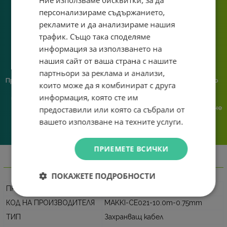
Ние използваме бисквитки, за да
познаване на твоята
персонализираме съдържанието,
система.
рекламите и да анализираме нашия
трафик. Също така споделяме
информация за използването на
нашия сайт от ваша страна с нашите
партньори за реклама и анализи,
Предлагаме различни методи
Ние сме малък екип и точно
които може да я комбинират с друга
на плащане, включително
затова поемаме лична
информация, която сте им
възможност за плащане с
отговорност за всяка
криптовалута.
поръчка. Ако има проблем – не
предоставили или която са събрали от
го прехвърляме, а го
вашето използване на техните услуги.
решаваме.
ПРИЕМЕТЕ ВСИЧКИ
Информация
ПОКАЖЕТЕ ПОДРОБНОСТИ
ПРОИЗВОДИТЕЛ
Makki
КОД НА ПРОИЗВОДИТЕЛЯ
MAKKI-CE021-10.0m-0.75mm
ТИП
Захранващ кабел