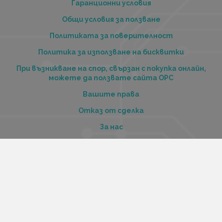
Гаранционни условия
Общи условия за ползване
Политиката за поверителност
Политика за използване на бисквитки
При възникване на спор, свързан с покупка онлайн,
можете да ползвате сайта ОРС
Вашите права
Отказ от сделка
За нас
Купи стоки и услуги на изплащане с tbi bank
Услуги
Карта на сайта
Контакти