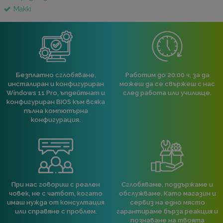
Makki
Безплатно сглобяване,
Работим до 20:00 ч, за да
инсталиран и конфигуриран
можеш да се свържеш с нас
Windows 11 Pro, ъпдейтнат и
след работа или училище.
конфигуриран BIOS към всяка
пълна компютърна
конфигурация.
При нас говориш с реален
Сглобяваме, поддържаме и
човек, не с чатбот, когато
обслужваме. Като магазин и
имаш нужда от консултация
сервиз на едно място
или справяне с проблем.
гарантираме бърза реакция и
познаване на твоята