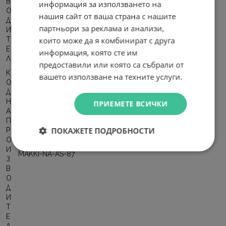
В
информация за използването на
Makki
О
нашия сайт от ваша страна с нашите
Д
партньори за реклама и анализи,
И
които може да я комбинират с друга
Т
Е
информация, която сте им
Л
предоставили или която са събрали от
К
вашето използване на техните услуги.
О
Д
Н
ПРИЕМЕТЕ ВСИЧКИ
А
П
ПОКАЖЕТЕ ПОДРОБНОСТИ
Р
О
И
MAKKI-NA-AS-87
З
В
О
Д
И
Т
Е