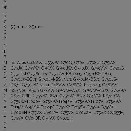
А
Ж
Б
У
К
5.5 mm x 2.5 mm
С
А
С
Ъ
В
М
for Asus G46VW, G55VW, G70G, G70S, G70SG, G75JW,
Е
G75JX, G75VW, G75VX, G750JW, G750JX, G750VW, G750JS,
С
G750JM G75 Series G750JW-BBI7N05, G750JW-DB71,
Т
G750JX-DB71; G750JM-BSI7N23, G750JM-DS71, G750JS-
И
DS71, G750JW-NH71 G46VW G46VW-BHI5N43, G46VW-
М
BSI5N06, ASUS G75VW G75VW-AS71, G75VW-AS72, G75VW-
С
QS71-CBIL, G75VW-RS71, G75VW-RS72, G75VW-RS72-CA,
Л
G75VW-T1040V, G75VW-T1042V, G75VW-T1107V, G75VW-
А
T1115V, G75VW-T1124V, G75VW-T2158V G75VX G75VX-
П
CV006H, G75VX-CV012H, G75VX-CV042H, G75VX-CV055H,
Т
G75VX-CV058P, G75VX-CV071H
О
П