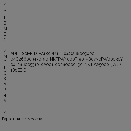
И
С
Ъ
В
М
Е
С
Т
И
ADP-180HB D, FA180PM111, 04G266009420,
М
04G266009430, 90-NKTPW4000T, 90-XB07N0PW00030Y,
С
04-266005910, 0A001-00260000, 90-NKTPW5000T, ADP-
Ъ
180EB D
С
З
А
Р
Я
Д
Н
И
Гаранция: 24 месеца