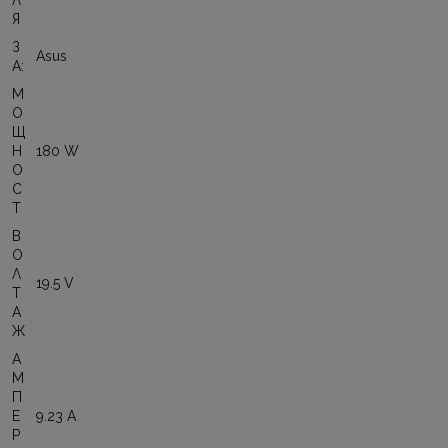
Л
Я
З
Asus
А:
М
О
Щ
Н
180 W
О
С
Т
В
О
Л
19.5 V
Т
А
Ж
А
М
П
Е
9.23 A
Р