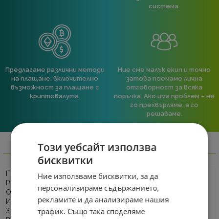
система.
Предлагаме различни методи
Ние сме малък екип и точно
на плащане, включително
затова поемаме лична
възможност за плащане с
отговорност за всяка
криптовалута.
поръчка. Ако има проблем – не
го прехвърляме, а го
решаваме.
Този уебсайт използва
Информация
бисквитки
П
Ние използваме бисквитки, за да
Р
персонализираме съдържанието,
О
рекламите и да анализираме нашия
И
трафик. Също така споделяме
З