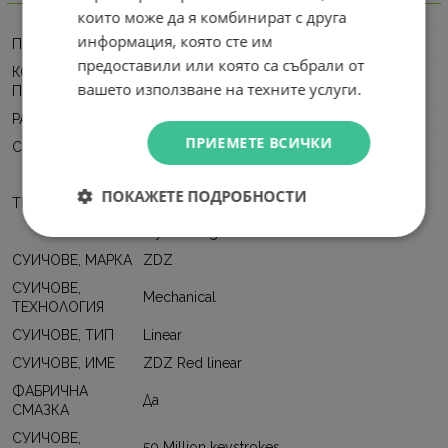
Информация
които може да я комбинират с друга
информация, която сте им
ПРОИЗВОДИТЕЛ
Marvo
предоставили или която са събрали от
КОД НА
MARVO-KG933G-BK
вашето използване на техните услуги.
ПРОИЗВОДИТЕЛЯ
РАЗМЕР
60%
ПРИЕМЕТЕ ВСИЧКИ
СВЪРЗВАНЕ
USB
Геймърска
ПОКАЖЕТЕ ПОДРОБНОСТИ
Anti-Ghosting
ТИП
Механична
Мултимедийна
СУИЧОВЕ, МАРКА
ZDZ
СУИЧОВЕ,
Mechanical
ТЕХНОЛОГИЯ
СУИЧОВЕ, ТИП
Linear
СУИЧОВЕ, ИМЕ
ZDZ Red linear
ФАБРИЧНА
Да
СМАЗКА
СУИЧОВЕ,
50 Million keystrokes