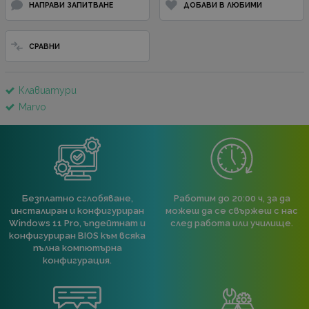
НАПРАВИ ЗАПИТВАНЕ
ДОБАВИ В ЛЮБИМИ
СРАВНИ
Клавиатури
Marvo
Безплатно сглобяване,
Работим до 20:00 ч, за да
инсталиран и конфигуриран
можеш да се свържеш с нас
Windows 11 Pro, ъпдейтнат и
след работа или училище.
конфигуриран BIOS към всяка
пълна компютърна
конфигурация.