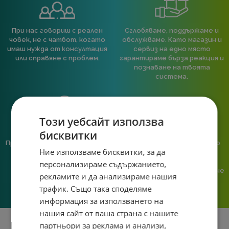
При нас говориш с реален
Сглобяваме, поддържаме и
човек, не с чатбот, когато
обслужваме. Като магазин и
имаш нужда от консултация
сервиз на едно място
или справяне с проблем.
гарантираме бърза реакция и
познаване на твоята
система.
Този уебсайт използва
бисквитки
Предлагаме различни методи
Ние сме малък екип и точно
Ние използваме бисквитки, за да
на плащане, включително
затова поемаме лична
възможност за плащане с
отговорност за всяка
персонализираме съдържанието,
криптовалута.
поръчка. Ако има проблем – не
рекламите и да анализираме нашия
го прехвърляме, а го
трафик. Също така споделяме
решаваме.
информация за използването на
нашия сайт от ваша страна с нашите
партньори за реклама и анализи,