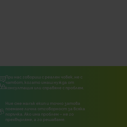
При нас говориш с реален човек, не с
чатбот, когато имаш нужда от
консултация или справяне с проблем.
Ние сме малък екип и точно затова
поемаме лична отговорност за всяка
поръчка. Ако има проблем – не го
прехвърляме, а го решаваме.