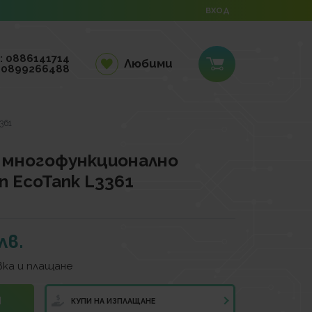
ВХОД
: 0886141714
Любими
 0899266488
361
 многофункционално
 EcoTank L3361
лв.
ка и плащане
И
КУПИ НА ИЗПЛАЩАНЕ