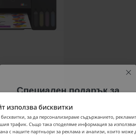
Специален подарък за
теб!
йт използва бисквитки
Абонирай се за ексклузивни седмични оферти и
 бисквитки, за да персонализираме съдържанието, рекламит
специални предложения само за теб като
шия трафик. Също така споделяме информация за използва
въведеш само email адрес и получи отстъпка от
рана с нашите партньори за реклама и анализи, които може
първата ти поръчка.