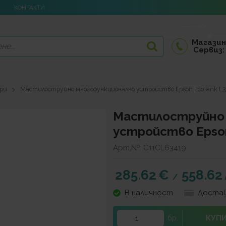
КОНТАКТИ
Магазин
Сервиз:
ери
Мастилоструйно многофункционално устройство Epson EcoTank L3
Мастилоструйно
устройство Epson
Арт.№:
C11CL63419
285.62
€
558.62
/
В наличност
Достав
КУП
бр.