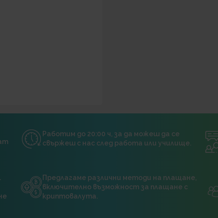
Работим до 20:00 ч, за да можеш да се
нат
свържеш с нас след работа или училище.
.
Предлагаме различни методи на плащане,
включително възможност за плащане с
не
криптовалута.