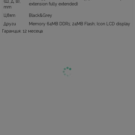
(Ш, Д, В),
extension fully extended)
mm
Цвят
Black&Grey
Други
Memory 64MB DDR1; 24MB Flash; Icon LCD display
Гаранция: 12 месеца