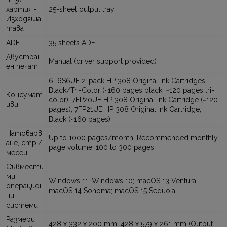
хартия -
25-sheet output tray
Изходяща
тава
ADF
35 sheets ADF
Двустран
Manual (driver support provided)
ен печат
6L6S6UE 2-pack HP 308 Original Ink Cartridges,
Black/Tri-Color (~160 pages black, ~120 pages tri-
Консумат
color), 7FP20UE HP 308 Original Ink Cartridge (~120
иви
pages), 7FP21UE HP 308 Original Ink Cartridge,
Black (~160 pages)
Натоварв
Up to 1000 pages/month; Recommended monthly
ане, стр./
page volume: 100 to 300 pages
месец
Съвмести
ми
Windows 11; Windows 10; macOS 13 Ventura;
операцион
macOS 14 Sonoma; macOS 15 Sequoia
ни
системи
Размери
428 x 332 x 200 mm; 428 x 579 x 261 mm (Output