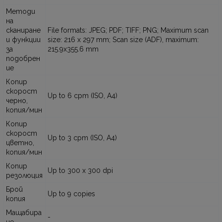
Методи
на
сканиране
File formats: JPEG; PDF; TIFF; PNG; Maximum scan
и функции
size: 216 x 297 mm; Scan size (ADF), maximum:
за
215.9x355.6 mm
подобрен
ие
Копир
скорост
Up to 6 cpm (ISO, A4)
черно,
копия/мин
Копир
скорост
Up to 3 cpm (ISO, A4)
цветно,
копия/мин
Копир
Up to 300 x 300 dpi
резолюция
Брой
Up to 9 copies
копия
Мащабира
-
не