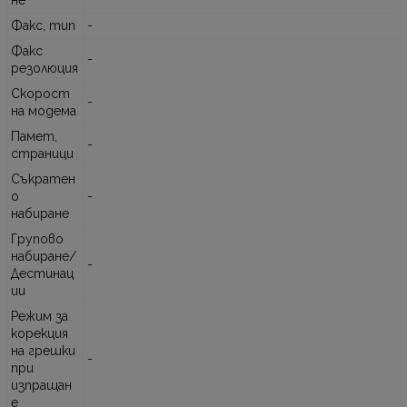
Факс, тип
-
Факс
-
резолюция
Скорост
-
на модема
Памет,
-
страници
Съкратен
о
-
набиране
Групово
набиране/
-
Дестинац
ии
Режим за
корекция
на грешки
-
при
изпращан
е