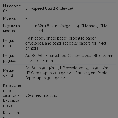
Интерфе
1 Hi-Speed USB 2.0 (device);
йс
Мрежа
-
Безжична
Built-in WiFi 802.11a/b/g/n, 2.4 GHz and 5 GHz
мрежа
dual-band
Plain paper, photo paper, brochure paper,
Медия,
envelopes, and other specialty papers for inkjet
тип
printers
Медия,
A4; B5; A6; DL envelope; Custom sizes: 76 x 127 mm
размер
to 215 x 355 mm
A4: 60 to 90 g/m2І; HP envelopes: 75 to 90 g/m2;
Медия,
HP Cards: up to 200 g/m2; HP 10 x 15 cm Photo
g/m2
Paper: up to 300 g/m2
Капаците
т за
хартия -
60-sheet input tray
Входяща
тава
Капаците
т за