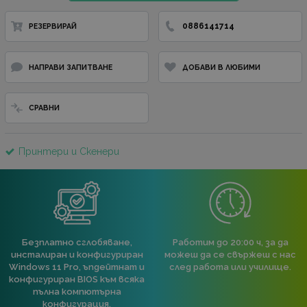
0886141714
РЕЗЕРВИРАЙ
НАПРАВИ ЗАПИТВАНЕ
ДОБАВИ В ЛЮБИМИ
СРАВНИ
Принтери и Скенери
Безплатно сглобяване,
Работим до 20:00 ч, за да
инсталиран и конфигуриран
можеш да се свържеш с нас
Windows 11 Pro, ъпдейтнат и
след работа или училище.
конфигуриран BIOS към всяка
пълна компютърна
конфигурация.