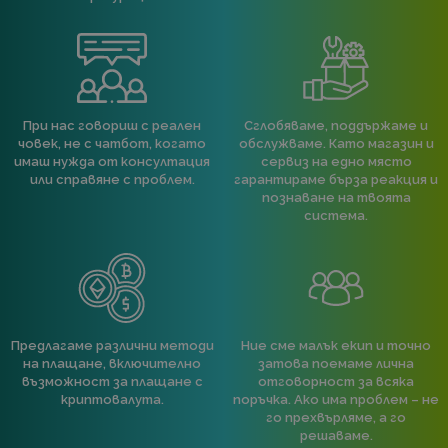
При нас говориш с реален
Сглобяваме, поддържаме и
човек, не с чатбот, когато
обслужваме. Като магазин и
имаш нужда от консултация
сервиз на едно място
или справяне с проблем.
гарантираме бърза реакция и
познаване на твоята
система.
Предлагаме различни методи
Ние сме малък екип и точно
на плащане, включително
затова поемаме лична
възможност за плащане с
отговорност за всяка
криптовалута.
поръчка. Ако има проблем – не
го прехвърляме, а го
решаваме.