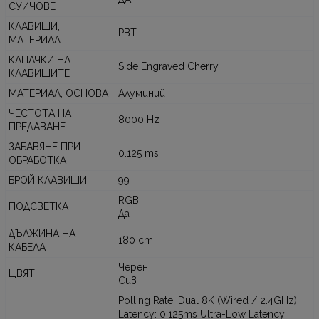
СУИЧОВЕ
КЛАВИШИ,
PBT
МАТЕРИАЛ
КАПАЧКИ НА
Side Engraved Cherry
КЛАВИШИТЕ
МАТЕРИАЛ, ОСНОВА
Алуминий
ЧЕСТОTА НА
8000 Hz
ПРЕДАВАНЕ
ЗАБАВЯНЕ ПРИ
0.125 ms
ОБРАБОТКА
БРОЙ КЛАВИШИ
99
RGB
ПОДСВЕТКА
Да
ДЪЛЖИНА НА
180 cm
КАБЕЛА
Черен
ЦВЯТ
Сив
Polling Rate: Dual 8K (Wired / 2.4GHz)
Latency: 0.125ms Ultra-Low Latency