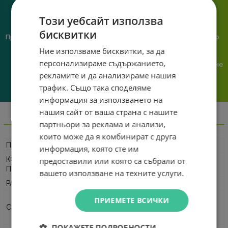
Този уебсайт използва
бисквитки
Предлагаме различни методи
Ние сме малък екип и точно
на плащане, включително
затова поемаме лична
Ние използваме бисквитки, за да
възможност за плащане с
отговорност за всяка
персонализираме съдържанието,
криптовалута.
поръчка. Ако има проблем – не
го прехвърляме, а го
рекламите и да анализираме нашия
решаваме.
трафик. Също така споделяме
информация за използването на
нашия сайт от ваша страна с нашите
Информация
партньори за реклама и анализи,
които може да я комбинират с друга
ПРОИЗВОДИТЕЛ
MCHOSE
информация, която сте им
КОД НА
предоставили или която са събрали от
MC-K99V3-4
ПРОИЗВОДИТЕЛЯ
вашето използване на техните услуги.
РАЗМЕР
98%
Bluetooth
ПРИЕМЕТЕ ВСИЧКИ
СВЪРЗВАНЕ
Безжично
USB
ПОКАЖЕТЕ ПОДРОБНОСТИ