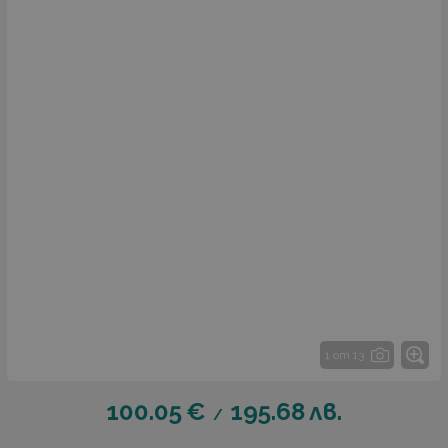
1 от 13
100.05
€
195.68
лв.
/