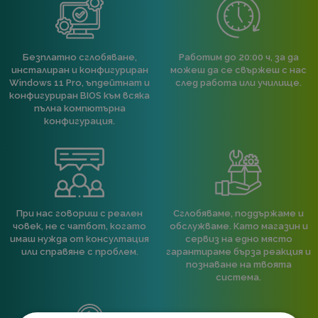
Безплатно сглобяване,
Работим до 20:00 ч, за да
инсталиран и конфигуриран
можеш да се свържеш с нас
Windows 11 Pro, ъпдейтнат и
след работа или училище.
конфигуриран BIOS към всяка
пълна компютърна
конфигурация.
При нас говориш с реален
Сглобяваме, поддържаме и
човек, не с чатбот, когато
обслужваме. Като магазин и
имаш нужда от консултация
сервиз на едно място
или справяне с проблем.
гарантираме бърза реакция и
познаване на твоята
система.