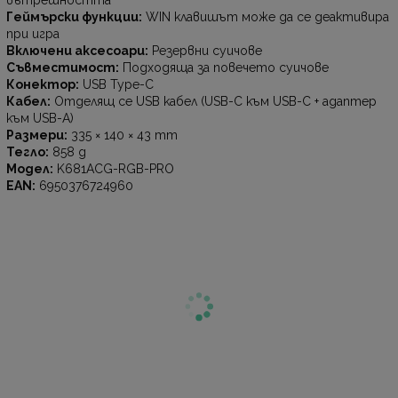
вътрешността
Геймърски функции:
WIN клавишът може да се деактивира
при игра
Включени аксесоари:
Резервни суичове
Съвместимост:
Подходяща за повечето суичове
Конектор:
USB Type-C
Кабел:
Отделящ се USB кабел (USB-C към USB-C + адаптер
към USB-A)
Размери:
335 × 140 × 43 mm
Тегло:
858 g
Модел:
K681ACG-RGB-PRO
EAN:
6950376724960