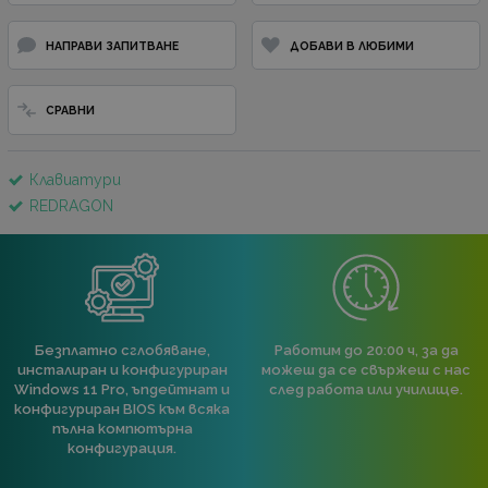
НАПРАВИ ЗАПИТВАНЕ
ДОБАВИ В ЛЮБИМИ
СРАВНИ
Клавиатури
REDRAGON
Безплатно сглобяване,
Работим до 20:00 ч, за да
инсталиран и конфигуриран
можеш да се свържеш с нас
Windows 11 Pro, ъпдейтнат и
след работа или училище.
конфигуриран BIOS към всяка
пълна компютърна
конфигурация.