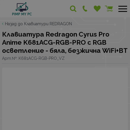
Назад до Клавиатури REDRAGON
Клавиатура Redragon Cyrus Pro
Anime K681ACG-RGB-PRO с RGB
осветление - бяла, безжична WiFi+BT
Арт.№:
K681ACG-RGB-PRO_VZ