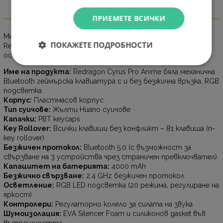
Информация
ПРИЕМЕТЕ ВСИЧКИ
Механична Bluetooth и безжична геймърска клавиатура
ПОКАЖЕТЕ ПОДРОБНОСТИ
Redragon Cyrus Pro Anime K681ACG-RGB-PRO с RGB
осветление - бяла
Име на продукта:
Redragon Cyrus Pro Anime бяла механична
Bluetooth геймърска клавиатура с и без безжична връзка, RGB
подсветка
Корпус:
Пластмасов корпус
Тип суичове:
Жълти Huano суичове
Капачки:
PBT keycaps
Key Rollover:
Всички клавиши без конфликт – 81 клавиша (n-
key rollover)
Безжичен протокол:
Bluetooth 5.0 (с възможност за
свързване на 3 устройства чрез страничен превключвател)
Капацитет на батерията:
4000 mAh
Безжично свързване:
2.4 GHz безжичен протокол
Осветление:
RGB LED подсветка (20 режима, регулиране на
яркост)
Контролери:
Регулаторно колело за силата на звука
Шумоизолация:
EVA Silencer Foam и силиконов gasket във