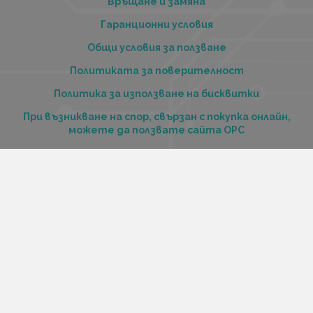
Връщане и замяна
Гаранционни условия
Общи условия за ползване
Политиката за поверителност
Политика за използване на бисквитки
При възникване на спор, свързан с покупка онлайн,
можете да ползвате сайта ОРС
Вашите права
Отказ от сделка
За нас
Купи стоки и услуги на изплащане с tbi bank
Услуги
Карта на сайта
Контакти