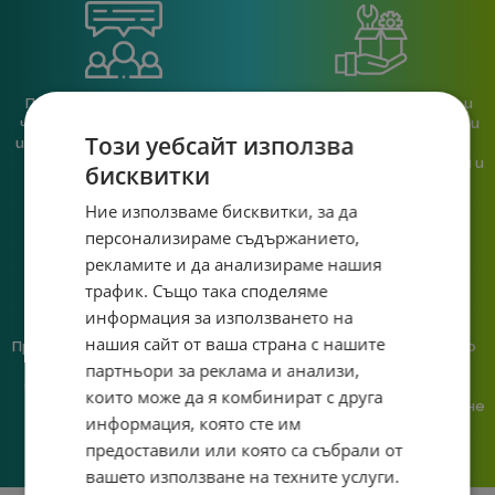
При нас говориш с реален
Сглобяваме, поддържаме и
човек, не с чатбот, когато
обслужваме. Като магазин и
Този уебсайт използва
имаш нужда от консултация
сервиз на едно място
или справяне с проблем.
гарантираме бърза реакция и
бисквитки
познаване на твоята
система.
Ние използваме бисквитки, за да
персонализираме съдържанието,
рекламите и да анализираме нашия
трафик. Също така споделяме
информация за използването на
нашия сайт от ваша страна с нашите
Предлагаме различни методи
Ние сме малък екип и точно
на плащане, включително
затова поемаме лична
партньори за реклама и анализи,
възможност за плащане с
отговорност за всяка
които може да я комбинират с друга
криптовалута.
поръчка. Ако има проблем – не
информация, която сте им
го прехвърляме, а го
решаваме.
предоставили или която са събрали от
вашето използване на техните услуги.