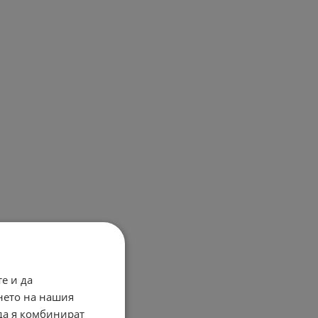
е и да
нето на нашия
 да я комбинират