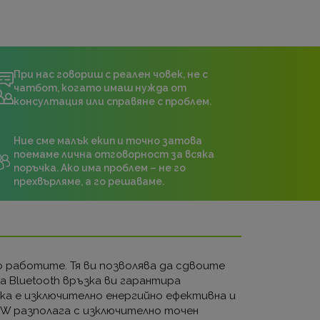
При нас говориш с реален човек, не с
чатбот, когато имаш нужда от
консултация или справяне с проблем.
Ние сме малък екип и точно затова
поемаме лична отговорност за всяка
поръчка. Ако има проблем – не го
прехвърляме, а го решаваме.
 работите. Тя ви позволява да сдвоите
а Bluetooth връзка ви гарантира
шка е изключително енергийно ефективна и
20W разполага с изключително точен