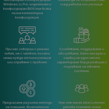
Windows 11 Pro, ъпдейтнат и
след работа или училище.
конфигуриран BIOS към всяка
пълна компютърна
конфигурация.
При нас говориш с реален
Сглобяваме, поддържаме и
човек, не с чатбот, когато
обслужваме. Като магазин и
имаш нужда от консултация
сервиз на едно място
или справяне с проблем.
гарантираме бърза реакция и
познаване на твоята
система.
Предлагаме различни методи
Ние сме малък екип и точно
на плащане, включително
затова поемаме лична