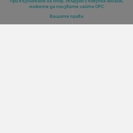
При възникване на спор, свързан с покупка онлайн,
можете да ползвате сайта ОРС
Вашите права
Отказ от сделка
За нас
Купи стоки и услуги на изплащане с tbi bank
Услуги
Карта на сайта
Контакти
Контакти
„Къстъм диджитал“ ООД
ЕИК 206516520
Адрес:
Варна, ул. Георги Бенковски 70