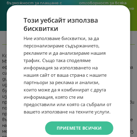
възможност за плащане с
отговорност за всяка
криптовалута.
поръчка. Ако има проблем – не
го прехвърляме, а го
Този уебсайт използва
решаваме.
бисквитки
Ние използваме бисквитки, за да
Информация
персонализираме съдържанието,
рекламите и да анализираме нашия
Компактната и надеждна безжична мишка Dell Pro Mouse -
трафик. Също така споделяме
MS300 е създадена за потребители, които ценят
информация за използването на
ефективността, комфорта и сигурността в ежедневната
си работа. С радиочестотна 2.4GHz връзка и симетричен
нашия сайт от ваша страна с нашите
дизайн, подходящ както за лява, така и за дясна ръка, тя е
партньори за реклама и анализи,
идеален избор за всяка работна среда. Програмируемият
които може да я комбинират с друга
бутон на скролера ви дава бърз достъп до често
използвани приложения, папки или функции, повишавайки
информация, която сте им
продуктивността ви с едно кликване. Регулируемият DPI ви
предоставили или която са събрали от
позволява да настройвате чувствителността според
вашето използване на техните услуги.
предпочитанията си, а Dell Peripheral Manager ви дава
възможност за персонализиране на бутоните и управление
на устройството с лекота. С живот на батерията до 36
ПРИЕМЕТЕ ВСИЧКИ
месеца, MS300 е проектирана за дълготрайна употреба без
прекъсвания. Поддържа се и чрез Dell Device Management