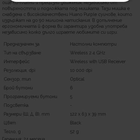
още по-плавни и прецизни движения, независимо от
повърхността и подложката под мишката. Тази мишка е
снабдена с висококачествени Huano Purple суичове, които
издържат на до 90 милиона натискания. В допълнение
ергономичната й форма ви гарантира удобна употреба
независимо колко дълго играете любимите си игри.
Предназначен за
Настолни компютри
Тип на свързване
Wireless 2.4 GHz
Интерфейс
Wireless with USB Receiver
Резолюция, dpi
10 000 dpi
Сензор, тип
Optical
Брой бутони
6
Програмируеми бутони
5
Подсветка
-
Размери (Ш, Д, В), mm
122 x 63 x 39 mm
Цвят
Black
Тегло, g
52 g
Гаранция: 24 месеца