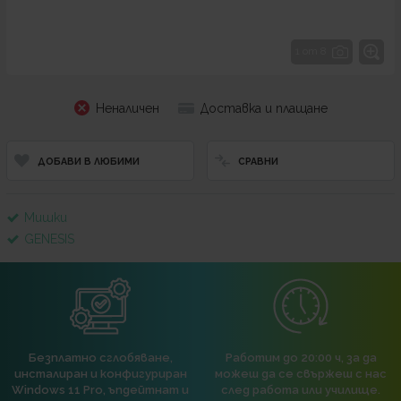
1 от 8
Неналичен
Доставка и плащане
ДОБАВИ В ЛЮБИМИ
СРАВНИ
Мишки
GENESIS
Безплатно сглобяване,
Работим до 20:00 ч, за да
инсталиран и конфигуриран
можеш да се свържеш с нас
Windows 11 Pro, ъпдейтнат и
след работа или училище.