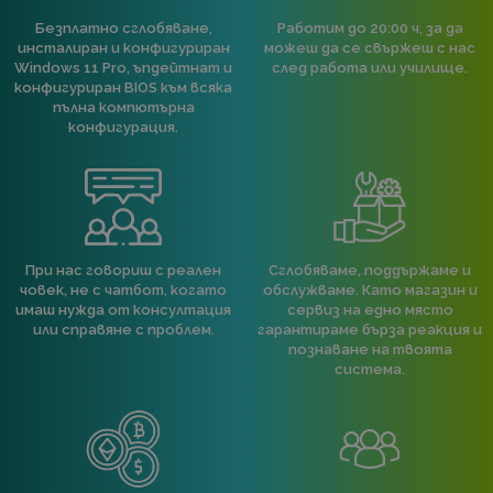
Безплатно сглобяване,
Работим до 20:00 ч, за да
инсталиран и конфигуриран
можеш да се свържеш с нас
Windows 11 Pro, ъпдейтнат и
след работа или училище.
конфигуриран BIOS към всяка
пълна компютърна
конфигурация.
При нас говориш с реален
Сглобяваме, поддържаме и
човек, не с чатбот, когато
обслужваме. Като магазин и
имаш нужда от консултация
сервиз на едно място
или справяне с проблем.
гарантираме бърза реакция и
познаване на твоята
система.