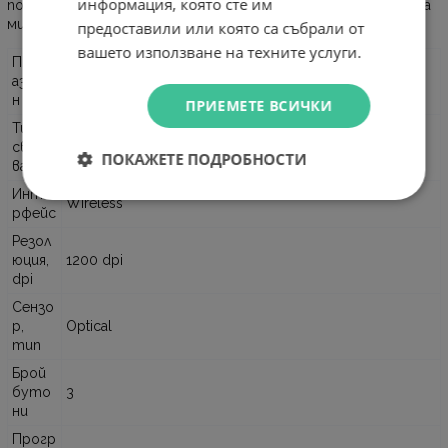
информация, която сте им
повечето повърхности без необходимост от подложка за
мишка.
предоставили или която са събрали от
вашето използване на техните услуги.
Предн
азначе
Лаптопи
н за
ПРИЕМЕТЕ ВСИЧКИ
Тип на
свърз
Wireless
ПОКАЖЕТЕ ПОДРОБНОСТИ
ване
Инте
Wireless
рфейс
Резол
юция,
1200 dpi
dpi
Сензо
р,
Optical
тип
Брой
буто
3
ни
Прогр