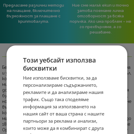
Предлагаме различни методи
Ние сме малък екип и точно
на плащане, включително
затова поемаме лична
възможност за плащане с
отговорност за всяка
криптовалута.
поръчка. Ако има проблем – не
го прехвърляме, а го
решаваме.
Информация
Този уебсайт използва
бисквитки
Безжичната мишка HP 285 Silent Wireless осигурява надеждна
и удобна работа с 2,4-GHz безжична връзка чрез USB донгъл,
Ние използваме бисквитки, за да
който може да бъде удобно съхраняван в корпуса на
персонализираме съдържанието,
мишката при пренасяне. Благодарение на технологията за
до 90% намаляване на шума при натискане на левия и десния
рекламите и да анализираме нашия
бутон, мишката запазва познатото усещане при кликване,
трафик. Също така споделяме
но без излишен шум, което я прави подходяща за използване
информация за използването на
във всякакви среди. Ергономичният дизайн осигурява
комфорт през целия ден и ви позволява да работите
нашия сайт от ваша страна с нашите
максимално продуктивно. С дълъг живот на батерията - до
партньори за реклама и анализи,
18 месеца - мишката е винаги готова за употреба, а HP Blue
които може да я комбинират с друга
Optical Technology гарантира прецизно проследяване върху