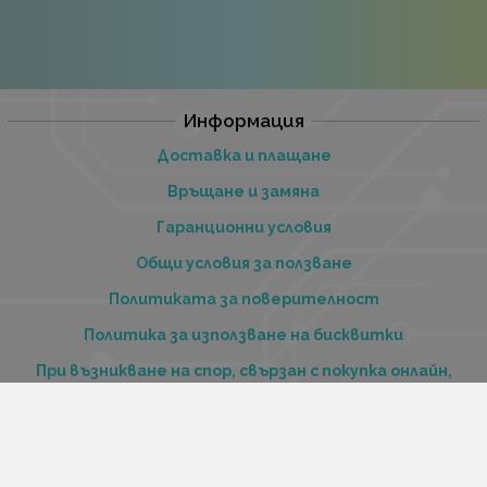
Информация
Доставка и плащане
Връщане и замяна
Гаранционни условия
Общи условия за ползване
Политиката за поверителност
Политика за използване на бисквитки
При възникване на спор, свързан с покупка онлайн,
можете да ползвате сайта ОРС
Вашите права
Отказ от сделка