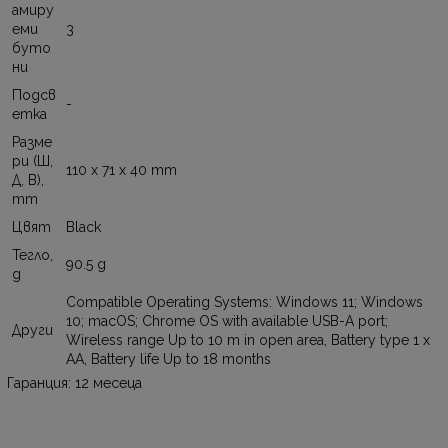
амиру
еми
3
буто
ни
Подсв
-
етка
Разме
ри (Ш,
110 x 71 x 40 mm
Д, В),
mm
Цвят
Black
Тегло,
90.5 g
g
Compatible Operating Systems: Windows 11; Windows
10; macOS; Chrome OS with available USB-A port;
Други
Wireless range Up to 10 m in open area, Battery type 1 x
AA, Battery life Up to 18 months
Гаранция: 12 месеца