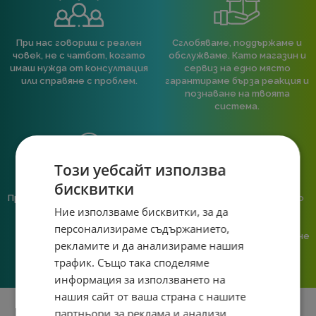
При нас говориш с реален
Сглобяваме, поддържаме и
човек, не с чатбот, когато
обслужваме. Като магазин и
имаш нужда от консултация
сервиз на едно място
или справяне с проблем.
гарантираме бърза реакция и
познаване на твоята
система.
Този уебсайт използва
бисквитки
Предлагаме различни методи
Ние сме малък екип и точно
Ние използваме бисквитки, за да
на плащане, включително
затова поемаме лична
възможност за плащане с
отговорност за всяка
персонализираме съдържанието,
криптовалута.
поръчка. Ако има проблем – не
рекламите и да анализираме нашия
го прехвърляме, а го
трафик. Също така споделяме
решаваме.
информация за използването на
нашия сайт от ваша страна с нашите
партньори за реклама и анализи,