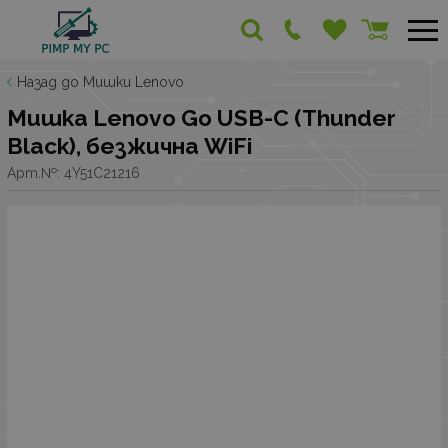
Назад до Мишки Lenovo
Мишка Lenovo Go USB-C (Thunder
Black), безжична WiFi
Арт.№:
4Y51C21216