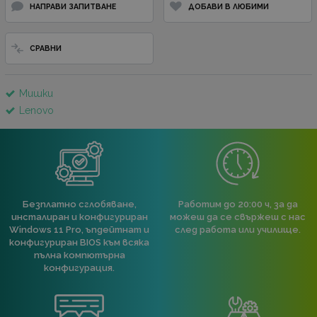
НАПРАВИ ЗАПИТВАНЕ
ДОБАВИ В ЛЮБИМИ
СРАВНИ
Мишки
Lenovo
Безплатно сглобяване,
Работим до 20:00 ч, за да
инсталиран и конфигуриран
можеш да се свържеш с нас
Windows 11 Pro, ъпдейтнат и
след работа или училище.
конфигуриран BIOS към всяка
пълна компютърна
конфигурация.