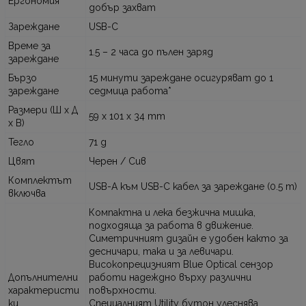
Ергономия
добър захват
Зареждане
USB-C
Време за
1.5 – 2 часа до пълен заряд
зареждане
Бързо
15 минути зареждане осигуряват до 1
зареждане
седмица работа*
Размери (Ш x Д
59 x 101 x 34 mm
x В)
Тегло
71 g
Цвят
Черен / Сив
Комплектът
USB-A към USB-C кабел за зареждане (0.5 m)
включва
Компактна и лека безжична мишка,
подходяща за работа в движение.
Симетричният дизайн е удобен както за
десничари, така и за левичари.
Високопрецизният Blue Optical сензор
Допълнителни
работи надеждно върху различни
характеристи
повърхности.
ки
Специалният Utility бутон улеснява