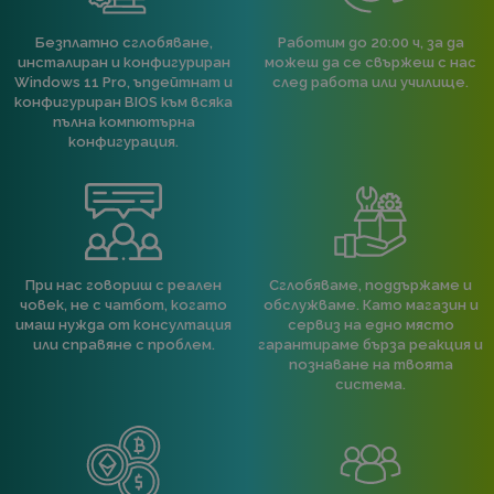
Безплатно сглобяване,
Работим до 20:00 ч, за да
инсталиран и конфигуриран
можеш да се свържеш с нас
Windows 11 Pro, ъпдейтнат и
след работа или училище.
конфигуриран BIOS към всяка
пълна компютърна
конфигурация.
При нас говориш с реален
Сглобяваме, поддържаме и
човек, не с чатбот, когато
обслужваме. Като магазин и
имаш нужда от консултация
сервиз на едно място
или справяне с проблем.
гарантираме бърза реакция и
познаване на твоята
система.