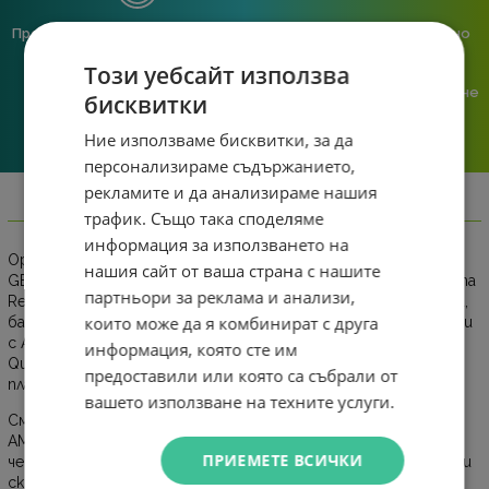
Предлагаме различни методи
Ние сме малък екип и точно
на плащане, включително
затова поемаме лична
Този уебсайт използва
възможност за плащане с
отговорност за всяка
криптовалута.
поръчка. Ако има проблем – не
бисквитки
го прехвърляме, а го
решаваме.
Ние използваме бисквитки, за да
персонализираме съдържанието,
рекламите и да анализираме нашия
Информация
трафик. Също така споделяме
информация за използването на
Oppo Reno 14 FS в свежия Opal Blue цвят с 12 GB RAM и 512
нашия сайт от ваша страна с нашите
GB вътрешна памет е висок клас 5G смартфон от серията
партньори за реклама и анализи,
Reno 14 FS, който предлага впечатляващи характеристики,
които може да я комбинират с друга
балансирана производителност и силен дизайн. Той работи
с Android 15 и ColorOS 15, а мощността му идва от
информация, която сте им
Qualcomm Snapdragon 6 Gen 1 процесор, който се справя
предоставили или която са събрали от
плавно с ежедневни задачи, мултимедия и леки игри.
вашето използване на техните услуги.
Смартфонът е оборудван с ярък и детайлен 6.57-инчов
AMOLED дисплей с Full HD+ резолюция (2372 × 1080) и 120 Hz
ПРИЕМЕТЕ ВСИЧКИ
честота на опресняване, която осигурява плавен гейминг и
скролване. Основната камера е тройна - 50 MP главен