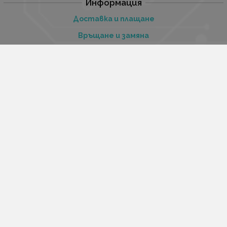
Информация
Доставка и плащане
Връщане и замяна
Гаранционни условия
Общи условия за ползване
Политиката за поверителност
Политика за използване на бисквитки
При възникване на спор, свързан с покупка онлайн,
можете да ползвате сайта ОРС
Вашите права
Отказ от сделка
За нас
Купи стоки и услуги на изплащане с tbi bank
Услуги