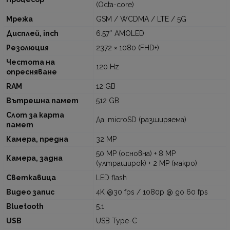
(Octa-core)
Мрежа
GSM / WCDMA / LTE / 5G
Дисплей, inch
6.57″ AMOLED
Резолюция
2372 × 1080 (FHD+)
Честота на
120 Hz
опресняване
RAM
12 GB
Вътрешна памет
512 GB
Слот за карта
Да, microSD (разширяема)
памет
Камера, предна
32 MP
50 MP (основна) + 8 MP
Камера, задна
(ултраширок) + 2 MP (макро)
Светкавица
LED flash
Видео запис
4K @30 fps / 1080p @ до 60 fps
Bluetooth
5.1
USB
USB Type-C