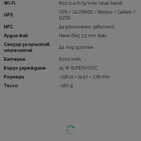
Wi-Fi
802.11 a/b/g/n/ac (dual-band)
GPS / GLONASS / Beidou / Galileo /
GPS
QZSS
NFC
Да (регионално зависимо)
Аудио жак
Няма (без 3.5 mm жак)
Сензор за пръстов
Да, под дисплея
отпечатък
Батерия
6000 mAh
Бързо зареждане
45 W SUPERVOOC
Размери
~158.12 × 74.97 × 7.78 mm
Тегло
~180 g