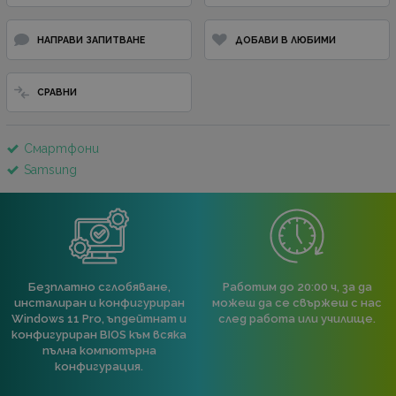
НАПРАВИ ЗАПИТВАНЕ
ДОБАВИ В ЛЮБИМИ
СРАВНИ
Смартфони
Samsung
Безплатно сглобяване,
Работим до 20:00 ч, за да
инсталиран и конфигуриран
можеш да се свържеш с нас
Windows 11 Pro, ъпдейтнат и
след работа или училище.
конфигуриран BIOS към всяка
пълна компютърна
конфигурация.