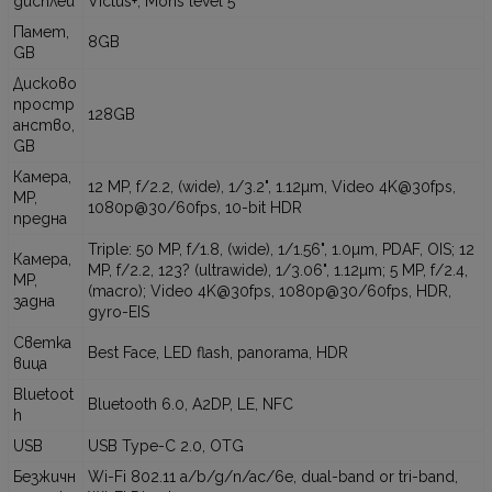
дисплей
Victus+, Mohs level 5
Памет,
8GB
GB
Дисково
простр
128GB
анство,
GB
Камера,
12 MP, f/2.2, (wide), 1/3.2", 1.12µm, Video 4K@30fps,
MP,
1080p@30/60fps, 10-bit HDR
предна
Triple: 50 MP, f/1.8, (wide), 1/1.56", 1.0µm, PDAF, OIS; 12
Камера,
MP, f/2.2, 123? (ultrawide), 1/3.06", 1.12µm; 5 MP, f/2.4,
MP,
(macro); Video 4K@30fps, 1080p@30/60fps, HDR,
задна
gyro-EIS
Светка
Best Face, LED flash, panorama, HDR
вица
Bluetoot
Bluetooth 6.0, A2DP, LE, NFC
h
USB
USB Type-C 2.0, OTG
Безжичн
Wi-Fi 802.11 a/b/g/n/ac/6e, dual-band or tri-band,