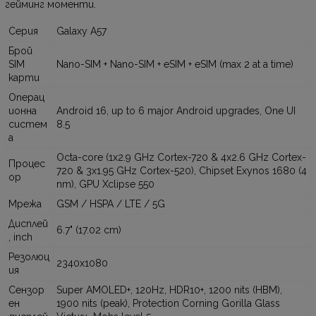
гейминг моменти.
Серия
Galaxy A57
Брой
SIM
Nano-SIM + Nano-SIM + eSIM + eSIM (max 2 at a time)
карти
Операц
ионна
Android 16, up to 6 major Android upgrades, One UI
систем
8.5
а
Octa-core (1x2.9 GHz Cortex-720 & 4x2.6 GHz Cortex-
Процес
720 & 3x1.95 GHz Cortex-520), Chipset Exynos 1680 (4
ор
nm), GPU Xclipse 550
Мрежа
GSM / HSPA / LTE / 5G
Дисплей
6.7" (17.02 cm)
, inch
Резолюц
2340x1080
ия
Сензор
Super AMOLED+, 120Hz, HDR10+, 1200 nits (HBM),
ен
1900 nits (peak), Protection Corning Gorilla Glass