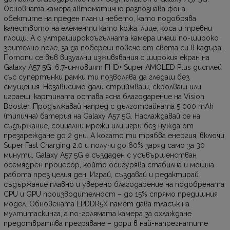
Основната камера автоматично разпознава фона,
обектите на преден план и небето, като подобрява
качеството на елементи като кожа, лице, коса и тревни
площи. А с ултраширокоъгълната камера имаш по-широко
зрително поле, за да побереш повече от света си в кадъра.
Потопи се във визуални изживявания с широкия екран на
Galaxy A57 5G. 6.7-инчовият FHD+ Super AMOLED Plus дисплей
със супертънки рамки ти позволява да гледаш без
смущения. Независимо дали стриймваш, скролваш или
играеш, картината остава ясна благодарение на Vision
Booster. Продължавай напред с дълготрайната 5 000 mAh
(типична) батерия на Galaxy A57 5G. Наслаждавай се на
съдържание, социални мрежи или игри без нужда от
презареждане до 2 дни. А когато ти трябва енергия, включи
Super Fast Charging 2.0 и получи до 60% заряд само за 30
минути. Galaxy A57 5G е създаден с усъвършенстван
осемядрен процесор, който осигурява стабилна и мощна
работа през целия ден. Играй, създавай и редактирай
съдържание плавно и уверено благодарение на подобрената
CPU и GPU производителност – до 15% спрямо предишния
модел. Обновената LPDDR5X памет дава тласък на
мултитаскинга, а по-голямата камера за охлаждане
предотвратява прегряване – дори в най-напрегнатите