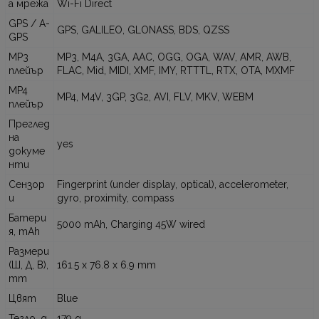
а мрежа
Wi-Fi Direct
GPS / A-
GPS, GALILEO, GLONASS, BDS, QZSS
GPS
MP3
MP3, M4A, 3GA, AAC, OGG, OGA, WAV, AMR, AWB,
плейър
FLAC, Mid, MIDI, XMF, IMY, RTTTL, RTX, OTA, MXMF
MP4
MP4, M4V, 3GP, 3G2, AVI, FLV, MKV, WEBM
плейър
Преглед
на
yes
докуме
нти
Сензор
Fingerprint (under display, optical), accelerometer,
и
gyro, proximity, compass
Батери
5000 mAh, Charging 45W wired
я, mAh
Размери
(Ш, Д, В),
161.5 x 76.8 x 6.9 mm
mm
Цвят
Blue
Тегло, g
179 g