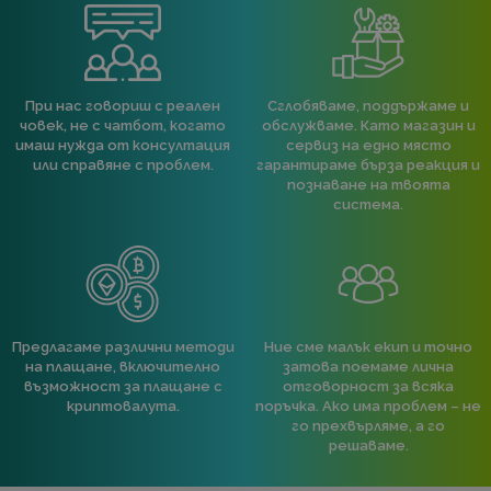
При нас говориш с реален
Сглобяваме, поддържаме и
човек, не с чатбот, когато
обслужваме. Като магазин и
имаш нужда от консултация
сервиз на едно място
или справяне с проблем.
гарантираме бърза реакция и
познаване на твоята
система.
Предлагаме различни методи
Ние сме малък екип и точно
на плащане, включително
затова поемаме лична
възможност за плащане с
отговорност за всяка
криптовалута.
поръчка. Ако има проблем – не
го прехвърляме, а го
решаваме.